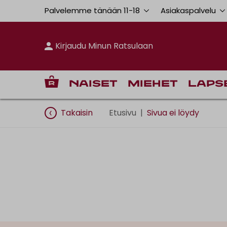
Palvelemme tänään 11
-
18
Asiakaspalvelu
Kirjaudu Minun Ratsulaan
Naiset
Miehet
Laps
Takaisin
Etusivu
|
Sivua ei löydy