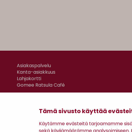
Asiakaspalvelu
Kanta-asiakkuus
Lahjakortti
Gomee Ratsula Café
Tämä sivusto käyttää evästei
Käytämme evästeitä tarjoamamme sisäll
sekä kävijämäärämme analysoimiseen. Li