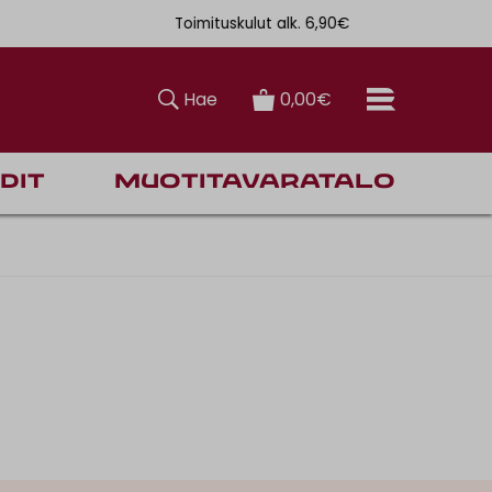
Toimituskulut alk. 6,90€
Ilmainen toi
Hae
0,00€
dit
Muotitavaratalo