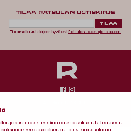
TILAA RATSULAN UUTISKIRJE
Tilaamalla uutiskirjeen hyväksyt
Ratsulan tietosuojaselosteen.
Antinkatu 17, 28100 Pori
tä
ön ja sosiaalisen median ominaisuuksien tukemiseen
säksi jaamme sosiaalisen median, mainosalan ja