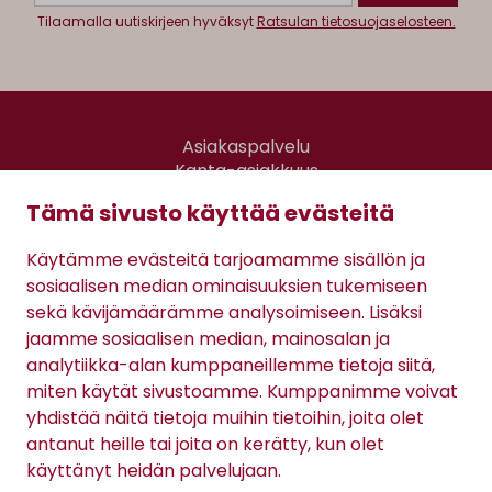
Tilaamalla uutiskirjeen hyväksyt
Ratsulan tietosuojaselosteen.
Asiakaspalvelu
Kanta-asiakkuus
Lahjakortti
Tämä sivusto käyttää evästeitä
Gomee Ratsula Café
Käytämme evästeitä tarjoamamme sisällön ja
Sopimusehdot
sosiaalisen median ominaisuuksien tukemiseen
Tietosuojaseloste
sekä kävijämäärämme analysoimiseen. Lisäksi
Maksutavat
jaamme sosiaalisen median, mainosalan ja
analytiikka-alan kumppaneillemme tietoja siitä,
miten käytät sivustoamme. Kumppanimme voivat
yhdistää näitä tietoja muihin tietoihin, joita olet
antanut heille tai joita on kerätty, kun olet
käyttänyt heidän palvelujaan.