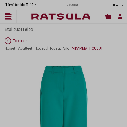
Tänään klo 11
-
18
Toimituskulut alk. 6,90€
Ilmainen toimitus Manner-Suomeen yli
Takaisin
Naiset
|
Vaatteet
|
Housut
|
Housut
|
Vila
|
VIKAMMA-HOUSUT