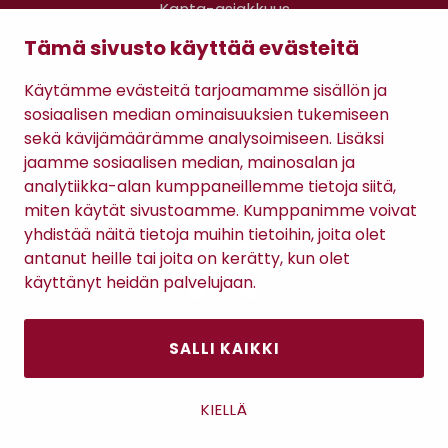
Kanta-asiakkuus
Lahjakortti
Tämä sivusto käyttää evästeitä
Gomee Ratsula Café
Käytämme evästeitä tarjoamamme sisällön ja
Sopimusehdot
sosiaalisen median ominaisuuksien tukemiseen
Tietosuojaseloste
sekä kävijämäärämme analysoimiseen. Lisäksi
Maksutavat
jaamme sosiaalisen median, mainosalan ja
analytiikka-alan kumppaneillemme tietoja siitä,
miten käytät sivustoamme. Kumppanimme voivat
yhdistää näitä tietoja muihin tietoihin, joita olet
antanut heille tai joita on kerätty, kun olet
käyttänyt heidän palvelujaan.
SALLI KAIKKI
Antinkatu 17, 28100 Pori
KIELLÄ