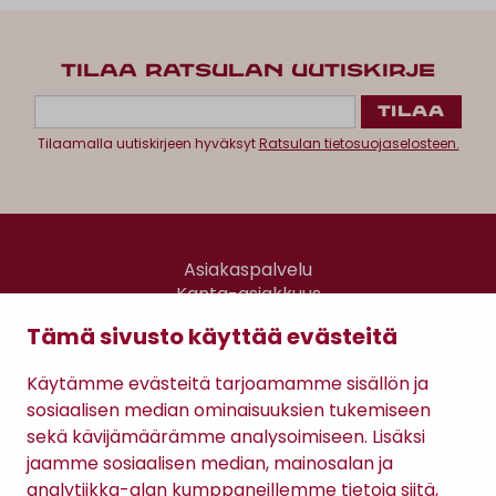
TILAA RATSULAN UUTISKIRJE
Tilaamalla uutiskirjeen hyväksyt
Ratsulan tietosuojaselosteen.
Asiakaspalvelu
Kanta-asiakkuus
Lahjakortti
Tämä sivusto käyttää evästeitä
Gomee Ratsula Café
Käytämme evästeitä tarjoamamme sisällön ja
Sopimusehdot
sosiaalisen median ominaisuuksien tukemiseen
Tietosuojaseloste
sekä kävijämäärämme analysoimiseen. Lisäksi
Maksutavat
jaamme sosiaalisen median, mainosalan ja
analytiikka-alan kumppaneillemme tietoja siitä,