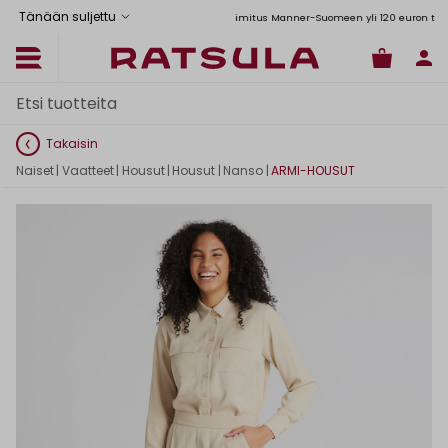
Tänään suljettu
Toimituskulut alk. 6,90€
Ilmainen toimitus Manner-Suomeen yli 120 euron tilauksii
Takaisin
Naiset
|
Vaatteet
|
Housut
|
Housut
|
Nanso
|
ARMI-HOUSUT