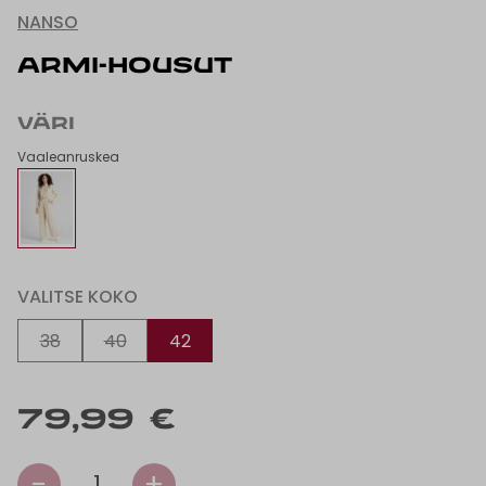
NANSO
ARMI-HOUSUT
VÄRI
Vaaleanruskea
VALITSE KOKO
38
40
42
79,99 €
-
+
1