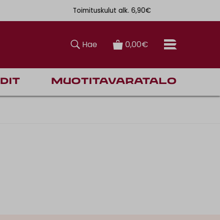
Toimituskulut alk. 6,90€
Ilmainen toi
Hae
0,00€
dit
Muotitavaratalo