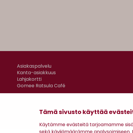
Asiakaspalvelu
Kanta-asiakkuus
Lahjakortti
Gomee Ratsula Café
Tämä sivusto käyttää evästei
Käytämme evästeitä tarjoamamme sisäll
sekä kävijämäärämme analysoimiseen. Li