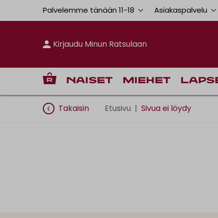
Palvelemme tänään 11
-
18
Asiakaspalvelu
Kirjaudu Minun Ratsulaan
Naiset
Miehet
Laps
Takaisin
Etusivu
|
Sivua ei löydy