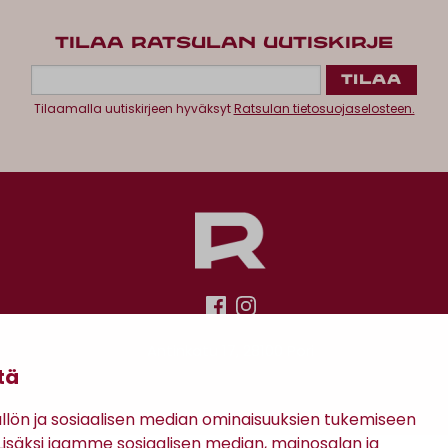
TILAA RATSULAN UUTISKIRJE
Tilaamalla uutiskirjeen hyväksyt
Ratsulan tietosuojaselosteen.
Antinkatu 17, 28100 Pori
tä
ön ja sosiaalisen median ominaisuuksien tukemiseen
säksi jaamme sosiaalisen median, mainosalan ja