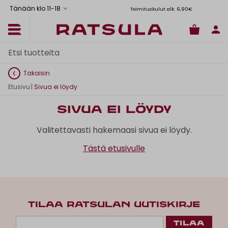
Tänään klo 11
-
18
Toimituskulut alk. 6,90€
Il
Takaisin
Etusivu
|
Sivua ei löydy
Sivua ei löydy
Valitettavasti hakemaasi sivua ei löydy.
Tästä etusivulle
TILAA RATSULAN UUTISKIRJE