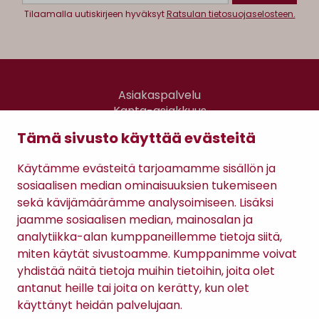
Tilaamalla uutiskirjeen hyväksyt
Ratsulan tietosuojaselosteen.
Asiakaspalvelu
Kanta-asiakkuus
Lahjakortti
Tämä sivusto käyttää evästeitä
Gomee Ratsula Café
Käytämme evästeitä tarjoamamme sisällön ja
Sopimusehdot
sosiaalisen median ominaisuuksien tukemiseen
Tietosuojaseloste
sekä kävijämäärämme analysoimiseen. Lisäksi
Maksutavat
jaamme sosiaalisen median, mainosalan ja
analytiikka-alan kumppaneillemme tietoja siitä,
miten käytät sivustoamme. Kumppanimme voivat
yhdistää näitä tietoja muihin tietoihin, joita olet
antanut heille tai joita on kerätty, kun olet
käyttänyt heidän palvelujaan.