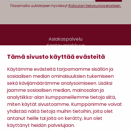
Tilaamalla uutiskirjeen hyväksyt
Ratsulan tietosuojaselosteen.
Asiakaspalvelu
Kanta-asiakkuus
Lahjakortti
Tämä sivusto käyttää evästeitä
Gomee Ratsula Café
Käytämme evästeitä tarjoamamme sisällön ja
Sopimusehdot
sosiaalisen median ominaisuuksien tukemiseen
Tietosuojaseloste
sekä kävijämäärämme analysoimiseen. Lisäksi
Maksutavat
jaamme sosiaalisen median, mainosalan ja
analytiikka-alan kumppaneillemme tietoja siitä,
miten käytät sivustoamme. Kumppanimme voivat
yhdistää näitä tietoja muihin tietoihin, joita olet
antanut heille tai joita on kerätty, kun olet
käyttänyt heidän palvelujaan.