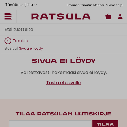
Tänään suljettu
Toimituskulut alk. 6,90€
Ilmainen toimitus Manner-Suomeen yli 120
Takaisin
Etusivu
|
Sivua ei löydy
Sivua ei löydy
Valitettavasti hakemaasi sivua ei löydy.
Tästä etusivulle
TILAA RATSULAN UUTISKIRJE