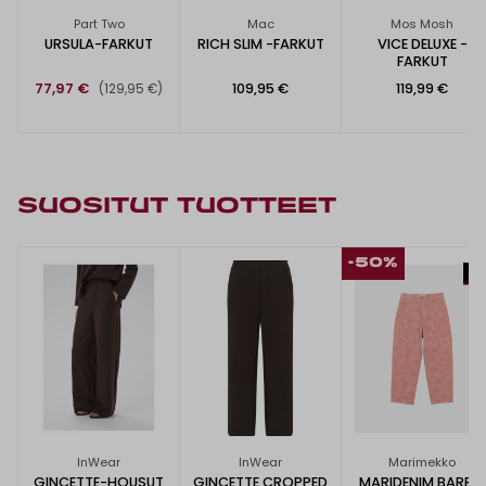
Part Two
Mac
Mos Mosh
URSULA-FARKUT
RICH SLIM -FARKUT
VICE DELUXE -
FARKUT
77,97 €
109,95 €
119,99 €
(129,95 €)
SUOSITUT TUOTTEET
-50%
InWear
InWear
Marimekko
GINCETTE-HOUSUT
GINCETTE CROPPED
MARIDENIM BARREL