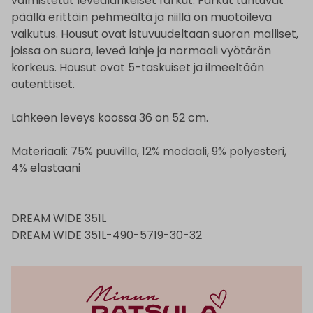
valmistetut leveälahkeiset farkut. Farkut tuntuvat
päällä erittäin pehmeältä ja niillä on muotoileva
vaikutus. Housut ovat istuvuudeltaan suoran malliset,
joissa on suora, leveä lahje ja normaali vyötärön
korkeus. Housut ovat 5-taskuiset ja ilmeeltään
autenttiset.
Lahkeen leveys koossa 36 on 52 cm.
Materiaali: 75% puuvilla, 12% modaali, 9% polyesteri,
4% elastaani
DREAM WIDE 351L
DREAM WIDE 351L-490-5719-30-32