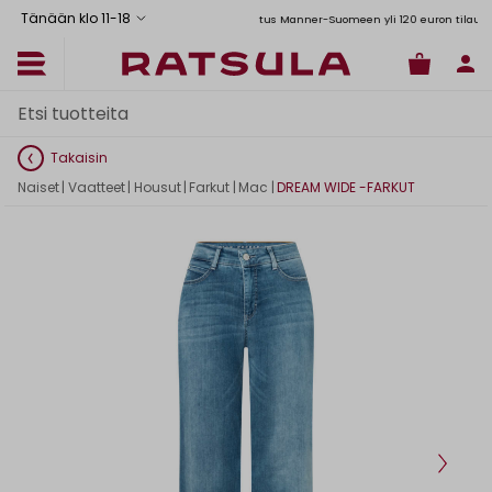
Tänään klo 11
-
18
Toimituskulut alk. 6,90€
Ilmainen toimitus Manner-Suomeen yli 120 euron tilauksiin
Takaisin
Naiset
|
Vaatteet
|
Housut
|
Farkut
|
Mac
|
DREAM WIDE -FARKUT