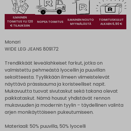
ILMAINEN
ILMAINEN NOUTO
TOIMITUSKULUT
TOIMITUS YLI 120
NOPEA TOIMITUS
MYYMÄLÄSTÄ
ALKAEN 6,90 €
€ TILAUKSIIN
Monari
WIDE LEG JEANS 809172
Trendikkäät leveälahkeiset farkut, jotka on
valmistettu pehmeästä lyocellin ja puuvillan
sekoitteesta. Tyylikkään ilmeen viimeistelevät
näyttävä prässisauma ja koristeelliset napit.
Mukavuutta tuovat sivutaskut sekä takana olevat
paikkataskut. Nämä housut yhdistävät rennon
mukavuuden ja modernin tyylin – täydellinen valinta
arjen monikäyttöiseen pukeutumiseen.
Materiaali: 50% puuvilla, 50% lyocelli