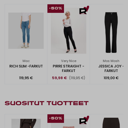
-50%
Mac
Very Nice
Mos Mosh
RICH SLIM -FARKUT
PIRRE STRAIGHT -
JESSICA JOY -
FARKUT
FARKUT
119,95 €
59,98 €
109,00 €
(119,95 €)
SUOSITUT TUOTTEET
-50%