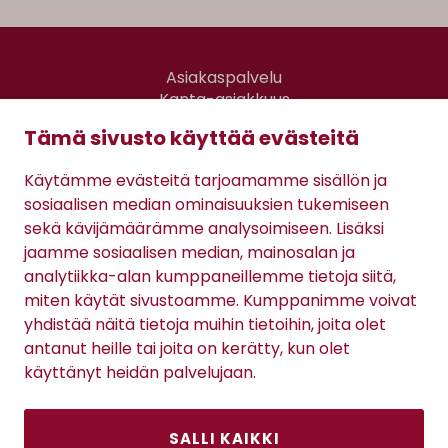
Asiakaspalvelu
Kanta-asiakkuus
Lahjakortti
Tämä sivusto käyttää evästeitä
Gomee Ratsula Café
Käytämme evästeitä tarjoamamme sisällön ja
Sopimusehdot
sosiaalisen median ominaisuuksien tukemiseen
Tietosuojaseloste
sekä kävijämäärämme analysoimiseen. Lisäksi
Maksutavat
jaamme sosiaalisen median, mainosalan ja
analytiikka-alan kumppaneillemme tietoja siitä,
miten käytät sivustoamme. Kumppanimme voivat
yhdistää näitä tietoja muihin tietoihin, joita olet
antanut heille tai joita on kerätty, kun olet
käyttänyt heidän palvelujaan.
SALLI KAIKKI