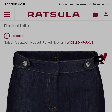
Tänään klo 11
-
18
Toimituskulut alk. 6,90€
Ilmainen toimitus Manner-Suomeen yli 120 euron tilauksiin
Takaisin
Naiset
|
Vaatteet
|
Housut
|
Farkut
|
Monari
|
WIDE LEG -FARKUT