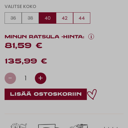
VALITSE KOKO
36
38
40
42
44
i
MINUN RATSULA -HINTA:
81,59 €
135,99 €
-
+
1