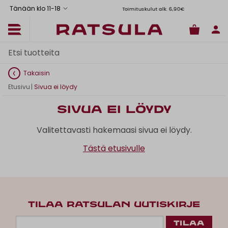
Tänään klo 11
-
18
Toimituskulut alk. 6,90€
Il
Takaisin
Etusivu
|
Sivua ei löydy
Sivua ei löydy
Valitettavasti hakemaasi sivua ei löydy.
Tästä etusivulle
TILAA RATSULAN UUTISKIRJE