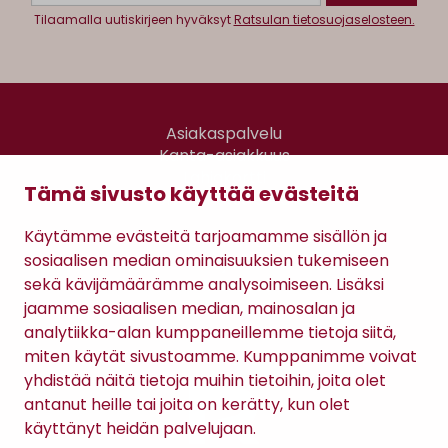
Tilaamalla uutiskirjeen hyväksyt
Ratsulan tietosuojaselosteen.
Asiakaspalvelu
Kanta-asiakkuus
Lahjakortti
Tämä sivusto käyttää evästeitä
Gomee Ratsula Café
Käytämme evästeitä tarjoamamme sisällön ja
Sopimusehdot
sosiaalisen median ominaisuuksien tukemiseen
Tietosuojaseloste
sekä kävijämäärämme analysoimiseen. Lisäksi
Maksutavat
jaamme sosiaalisen median, mainosalan ja
analytiikka-alan kumppaneillemme tietoja siitä,
miten käytät sivustoamme. Kumppanimme voivat
yhdistää näitä tietoja muihin tietoihin, joita olet
antanut heille tai joita on kerätty, kun olet
käyttänyt heidän palvelujaan.