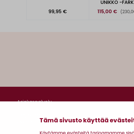
UNIKKO -FAR
99,95 €
115,00 €
(230,0
Asiakaspalvelu
Kanta-asiakkuus
Lahjakortti
Tämä sivusto käyttää evästei
Gomee Ratsula Café
Käytämme evästeitä tarjoamamme sisäll