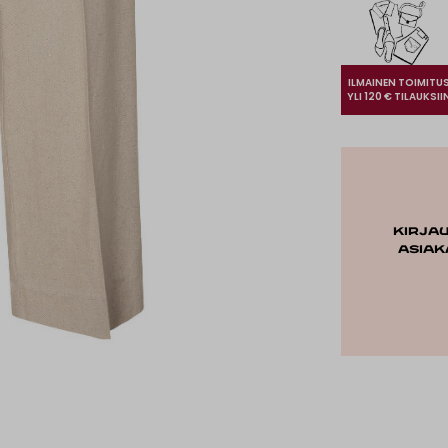
ILMAINEN TOIMITU
YLI 120 € TILAUKSII
Kirja
asiak