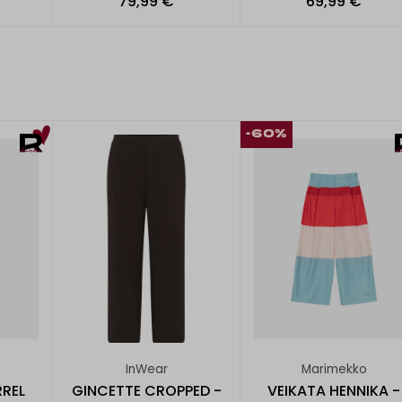
79,99 €
69,99 €
-60%
InWear
Marimekko
REL
GINCETTE CROPPED -
VEIKATA HENNIKA -