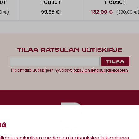
KUT
HOUSUT
HOUSUT
99,95 €
132,00 €
0 €)
(330,00 €
TILAA RATSULAN UUTISKIRJE
Tilaamalla uutiskirjeen hyväksyt
Ratsulan tietosuojaselosteen.
tä
ön ja sosiaalisen median ominaisuuksien tukemiseen