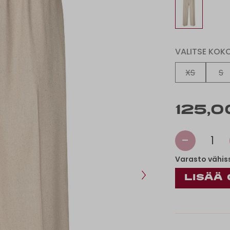
VALITSE KOK
XS
S
125,0
-
1
Varasto vähis