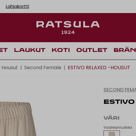
Lahjakortti
Toimituskulut alk
Ilm
et
Laukut
Koti
Outlet
Brän
Housut
|
Second Female
|
ESTIVO RELAXED -HOUSUT
SECOND FEMA
ESTIVO
VÄRI
Vaaleanruskea