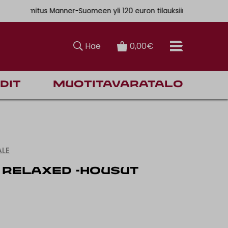
. 6,90€
ainen toimitus Manner-Suomeen yli 120 euron tilauksiin
Hae
0,00€
dit
Muotitavaratalo
LE
 RELAXED -HOUSUT