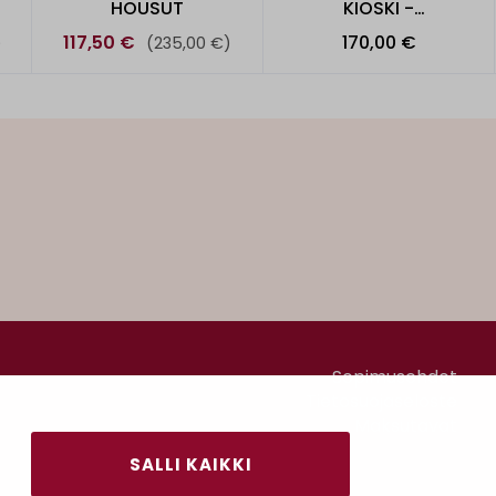
HOUSUT
KIOSKI -
COLLEGEHOUSUT
117,50 €
170,00 €
)
(235,00 €)
Sopimusehdot
Tietosuojaseloste
Maksutavat
SALLI KAIKKI