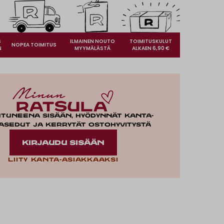
S
ILMAINEN NOUTO
TOIMITUSKULUT
NOPEA TOIMITUS
N
MYYMÄLÄSTÄ
ALKAEN 6,90 €
utuneena sisään, hyödynnät kanta-
asedut ja kerrytät ostohyvitystä
KIRJAUDU SISÄÄN
Liity kanta-asiakkaaksi