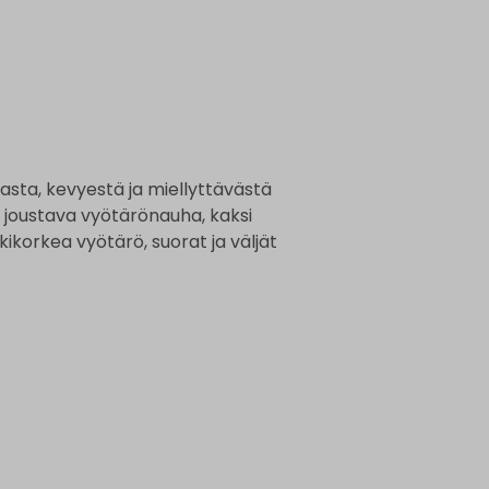
sta, kevyestä ja miellyttävästä
a joustava vyötärönauha, kaksi
kikorkea vyötärö, suorat ja väljät