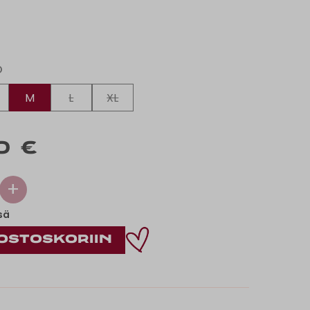
O
M
L
XL
0 €
+
sä