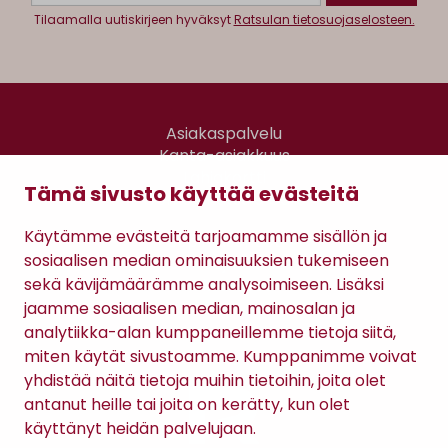
Tilaamalla uutiskirjeen hyväksyt
Ratsulan tietosuojaselosteen.
Asiakaspalvelu
Kanta-asiakkuus
Lahjakortti
Tämä sivusto käyttää evästeitä
Gomee Ratsula Café
Käytämme evästeitä tarjoamamme sisällön ja
Sopimusehdot
sosiaalisen median ominaisuuksien tukemiseen
Tietosuojaseloste
sekä kävijämäärämme analysoimiseen. Lisäksi
Maksutavat
jaamme sosiaalisen median, mainosalan ja
analytiikka-alan kumppaneillemme tietoja siitä,
miten käytät sivustoamme. Kumppanimme voivat
yhdistää näitä tietoja muihin tietoihin, joita olet
antanut heille tai joita on kerätty, kun olet
käyttänyt heidän palvelujaan.