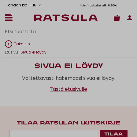
Tänään klo 11
-
18
Toimituskulut alk. 6,90€
Il
Takaisin
Etusivu
|
Sivua ei löydy
Sivua ei löydy
Valitettavasti hakemaasi sivua ei löydy.
Tästä etusivulle
TILAA RATSULAN UUTISKIRJE