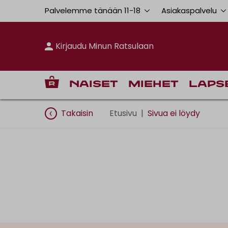
Palvelemme tänään 11
-
18
Asiakaspalvelu
Kirjaudu Minun Ratsulaan
Naiset
Miehet
Laps
Takaisin
Etusivu
|
Sivua ei löydy