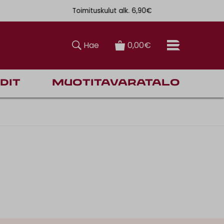
Toimituskulut alk. 6,90€
Ilmainen toi
Hae
0,00€
dit
Muotitavaratalo