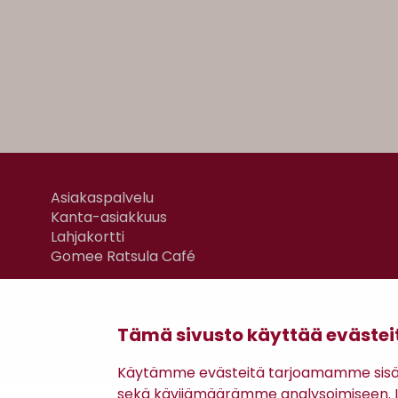
Asiakaspalvelu
Kanta-asiakkuus
Lahjakortti
Gomee Ratsula Café
Tämä sivusto käyttää evästei
Käytämme evästeitä tarjoamamme sisäll
sekä kävijämäärämme analysoimiseen. Li