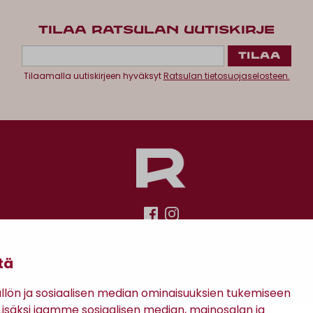
TILAA RATSULAN UUTISKIRJE
Tilaamalla uutiskirjeen hyväksyt
Ratsulan tietosuojaselosteen.
Antinkatu 17, 28100 Pori
tä
ön ja sosiaalisen median ominaisuuksien tukemiseen
säksi jaamme sosiaalisen median, mainosalan ja