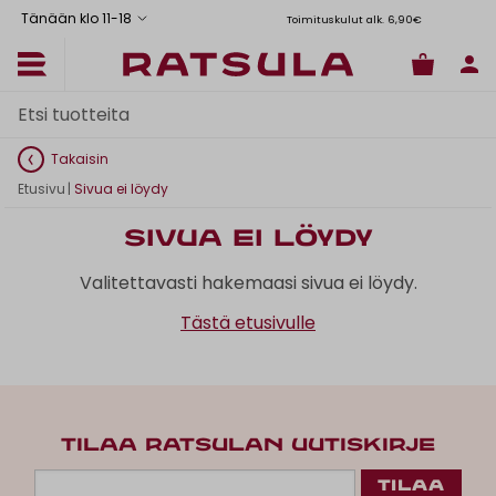
Tänään klo 11
-
18
Toimituskulut alk. 6,90€
Il
Takaisin
Etusivu
|
Sivua ei löydy
Sivua ei löydy
Valitettavasti hakemaasi sivua ei löydy.
Tästä etusivulle
TILAA RATSULAN UUTISKIRJE