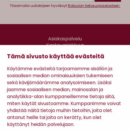
Tilaamalla uutiskirjeen hyväksyt
Ratsulan tietosuojaselosteen.
Asiakaspalvelu
Kanta-asiakkuus
Lahjakortti
Tämä sivusto käyttää evästeitä
Gomee Ratsula Café
Käytämme evästeitä tarjoamamme sisällön ja
Sopimusehdot
sosiaalisen median ominaisuuksien tukemiseen
Tietosuojaseloste
sekä kävijämäärämme analysoimiseen. Lisäksi
Maksutavat
jaamme sosiaalisen median, mainosalan ja
analytiikka-alan kumppaneillemme tietoja siitä,
miten käytät sivustoamme. Kumppanimme voivat
yhdistää näitä tietoja muihin tietoihin, joita olet
antanut heille tai joita on kerätty, kun olet
käyttänyt heidän palvelujaan.