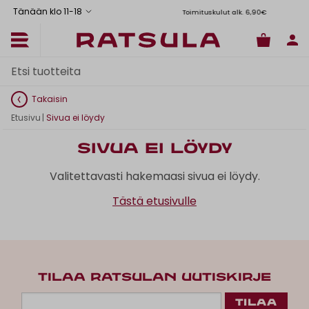
Tänään klo 11
-
18
Toimituskulut alk. 6,90€
Il
Takaisin
Etusivu
|
Sivua ei löydy
Sivua ei löydy
Valitettavasti hakemaasi sivua ei löydy.
Tästä etusivulle
TILAA RATSULAN UUTISKIRJE