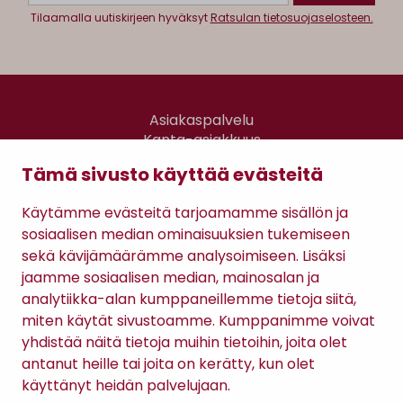
Tilaamalla uutiskirjeen hyväksyt
Ratsulan tietosuojaselosteen.
Asiakaspalvelu
Kanta-asiakkuus
Lahjakortti
Tämä sivusto käyttää evästeitä
Gomee Ratsula Café
Käytämme evästeitä tarjoamamme sisällön ja
Sopimusehdot
sosiaalisen median ominaisuuksien tukemiseen
Tietosuojaseloste
sekä kävijämäärämme analysoimiseen. Lisäksi
Maksutavat
jaamme sosiaalisen median, mainosalan ja
analytiikka-alan kumppaneillemme tietoja siitä,
miten käytät sivustoamme. Kumppanimme voivat
yhdistää näitä tietoja muihin tietoihin, joita olet
antanut heille tai joita on kerätty, kun olet
käyttänyt heidän palvelujaan.