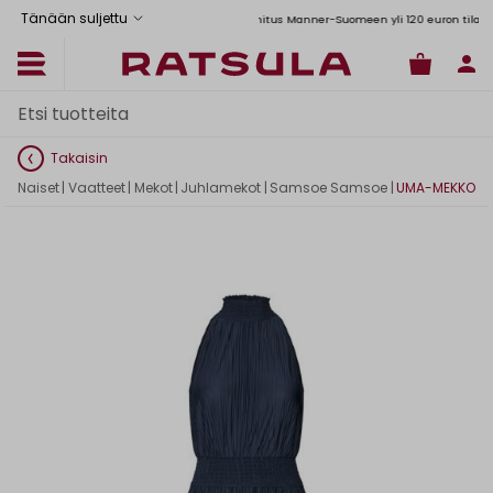
Tänään suljettu
Toimituskulut alk. 6,90€
Ilmainen toimitus Manner-Suomeen yli 120 euron tilauksiin
Takaisin
Naiset
|
Vaatteet
|
Mekot
|
Juhlamekot
|
Samsoe Samsoe
|
UMA-MEKKO