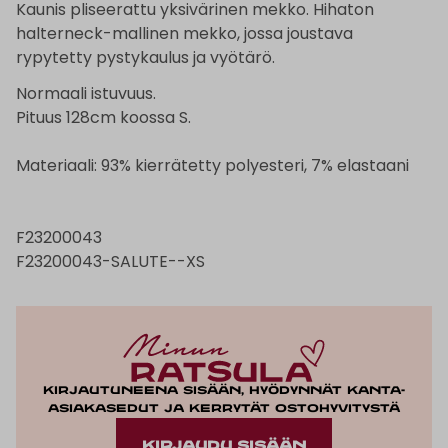
Kaunis pliseerattu yksivärinen mekko. Hihaton
halterneck-mallinen mekko, jossa joustava
rypytetty pystykaulus ja vyötärö.
Normaali istuvuus.
Pituus 128cm koossa S.
Materiaali: 93% kierrätetty polyesteri, 7% elastaani
F23200043
F23200043-SALUTE--XS
Kirjautuneena sisään, hyödynnät kanta-
asiakasedut ja kerrytät ostohyvitystä
KIRJAUDU SISÄÄN