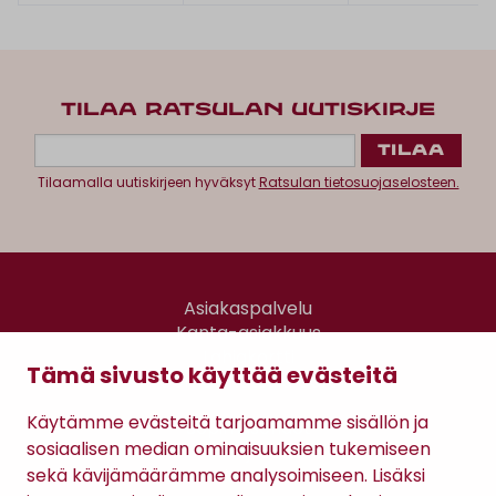
TILAA RATSULAN UUTISKIRJE
Tilaamalla uutiskirjeen hyväksyt
Ratsulan tietosuojaselosteen.
Asiakaspalvelu
Kanta-asiakkuus
Lahjakortti
Tämä sivusto käyttää evästeitä
Gomee Ratsula Café
Käytämme evästeitä tarjoamamme sisällön ja
Sopimusehdot
sosiaalisen median ominaisuuksien tukemiseen
Tietosuojaseloste
sekä kävijämäärämme analysoimiseen. Lisäksi
Maksutavat