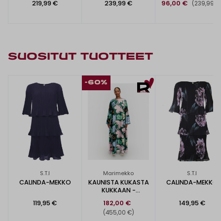
219,99 €
239,99 €
96,00 €
(239,99 €
SUOSITUT TUOTTEET
-60%
S.T.I
Marimekko
S.T.I
CALINDA-MEKKO
KAUNISTA KUKASTA
CALINDA-MEKKO
KUKKAAN -
SILKKIMEKKO
119,95 €
182,00 €
149,95 €
(455,00 €)