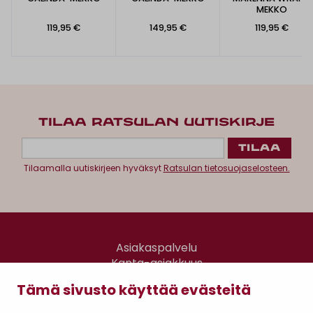
MEKKO
119,95 €
149,95 €
119,95 €
TILAA RATSULAN UUTISKIRJE
Tilaamalla uutiskirjeen hyväksyt
Ratsulan tietosuojaselosteen.
Asiakaspalvelu
Kanta-asiakkuus
Lahjakortti
Tämä sivusto käyttää evästeitä
Gomee Ratsula Café