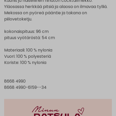
Kaunis ja naisellinen hihaton cocktailmekko.
Yläosassa herkkää pitsiä ja alaosa on ilmavaa tylliä.
Mekossa on pyöreä pääntie ja takana on
piilovetoketju.
kokonaispituus: 96 cm
pituus vyötäröstä: 54 cm
Materiaali: 100 % nylonia
Vuori: 100 % polyesteriä
Koriste: 100 % nylonia
8668 4990
8668 4990-6159--34