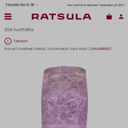
Tänään klo 11
-
18
Toimituskulut alk. 6,90€
Ilmainen toimitus Manner-Suomeen yli 120 euron tila
Takaisin
Naiset
|
Vaatteet
|
Mekot
|
Juhlamekot
|
Vera Mont
|
JUHLAMEKKO