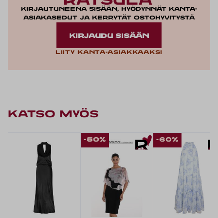
Kirjautuneena sisään, hyödynnät kanta-
asiakasedut ja kerrytät ostohyvitystä
KIRJAUDU SISÄÄN
Liity kanta-asiakkaaksi
KATSO MYÖS
-50%
-60%