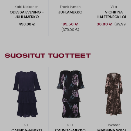
Katri Niskanen
Frank Lyman
Vila
ODESSA EVENING -
JUHLAMEKKO
VICHIFINA
JUHLAMEKKO
HALTERNECK LONG
-MEKKO
490,00 €
189,50 €
36,00 €
(89,99 €)
(379,00 €)
SUOSITUT TUOTTEET
S.T.I
S.T.I
InWear
CALINDA-MEKKO
CALINDA-MEKKO
MAKENNA WRAP -