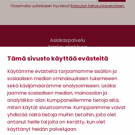
Tilaamalla uutiskirjeen hyväksyt
Ratsulan tietosuojaselosteen.
Asiakaspalvelu
Kanta-asiakkuus
Lahjakortti
Tämä sivusto käyttää evästeitä
Gomee Ratsula Café
Käytämme evästeitä tarjoamamme sisällön ja
Sopimusehdot
sosiaalisen median ominaisuuksien tukemiseen
Tietosuojaseloste
sekä kävijämäärämme analysoimiseen. Lisäksi
Maksutavat
jaamme sosiaalisen median, mainosalan ja
analytiikka-alan kumppaneillemme tietoja siitä,
miten käytät sivustoamme. Kumppanimme voivat
yhdistää näitä tietoja muihin tietoihin, joita olet
antanut heille tai joita on kerätty, kun olet
käyttänyt heidän palvelujaan.