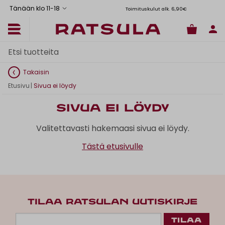
Tänään klo 11
-
18
Toimituskulut alk. 6,90€
Il
Takaisin
Etusivu
|
Sivua ei löydy
Sivua ei löydy
Valitettavasti hakemaasi sivua ei löydy.
Tästä etusivulle
TILAA RATSULAN UUTISKIRJE