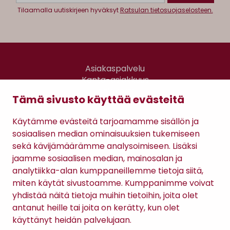
Tilaamalla uutiskirjeen hyväksyt
Ratsulan tietosuojaselosteen.
Asiakaspalvelu
Kanta-asiakkuus
Lahjakortti
Tämä sivusto käyttää evästeitä
Gomee Ratsula Café
Käytämme evästeitä tarjoamamme sisällön ja
Sopimusehdot
sosiaalisen median ominaisuuksien tukemiseen
Tietosuojaseloste
sekä kävijämäärämme analysoimiseen. Lisäksi
Maksutavat
jaamme sosiaalisen median, mainosalan ja
analytiikka-alan kumppaneillemme tietoja siitä,
miten käytät sivustoamme. Kumppanimme voivat
yhdistää näitä tietoja muihin tietoihin, joita olet
antanut heille tai joita on kerätty, kun olet
käyttänyt heidän palvelujaan.