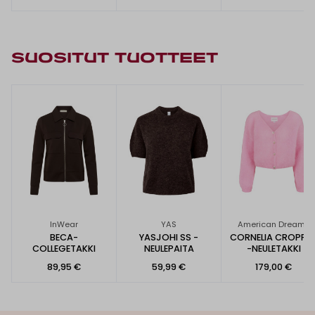
SUOSITUT TUOTTEET
InWear
YAS
American Dreams
BECA-
YASJOHI SS -
CORNELIA CROPPE
COLLEGETAKKI
NEULEPAITA
-NEULETAKKI
89,95 €
59,99 €
179,00 €