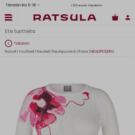
Tänään klo 11
-
18
oimitus Manner-Suomeen yli 120 euron tilauksiin
Toimituskulut alk. 6,90€
Ilmai
Takaisin
Naiset
|
Vaatteet
|
Neuleet
|
Neulepuserot
|
Rabe
|
NEULEPUSERO