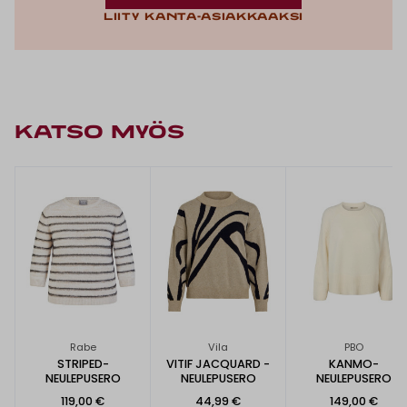
Liity kanta-asiakkaaksi
KATSO MYÖS
Rabe
Vila
PBO
STRIPED-
VITIF JACQUARD -
KANMO-
NEULEPUSERO
NEULEPUSERO
NEULEPUSERO
119,00 €
44,99 €
149,00 €