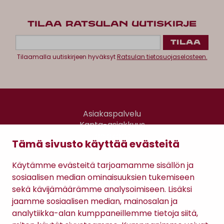
TILAA RATSULAN UUTISKIRJE
Tilaamalla uutiskirjeen hyväksyt
Ratsulan tietosuojaselosteen.
Asiakaspalvelu
Kanta-asiakkuus
Lahjakortti
Tämä sivusto käyttää evästeitä
Gomee Ratsula Café
Käytämme evästeitä tarjoamamme sisällön ja
Sopimusehdot
sosiaalisen median ominaisuuksien tukemiseen
Tietosuojaseloste
sekä kävijämäärämme analysoimiseen. Lisäksi
Maksutavat
jaamme sosiaalisen median, mainosalan ja
analytiikka-alan kumppaneillemme tietoja siitä,