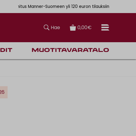
 6,90€
tus Manner-Suomeen yli 120 euron tilauksiin
Hae
0,00€
dit
Muotitavaratalo
26