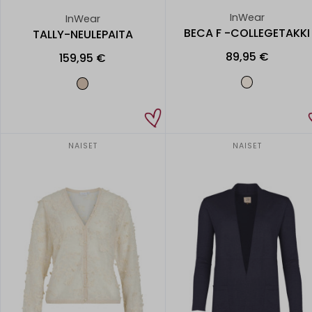
InWear
InWear
BECA F -COLLEGETAKKI
TALLY-NEULEPAITA
89,95 €
159,95 €
NAISET
NAISET