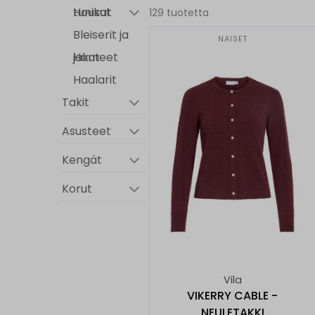
tunikat
Housut
129 tuotetta
Bleiserit ja
NAISET
jakut
Hameet
Haalarit
Takit
Asusteet
Kengät
Korut
Alusasut
Uima-asut
Minun
Vila
Ratsula -
VIKERRY CABLE -
tuotteet
NEULETAKKI