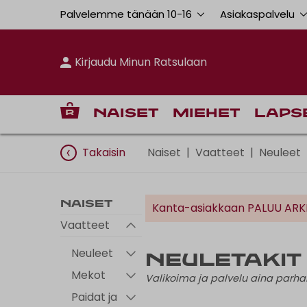
Palvelemme tänään 10
-
16
Asiakaspalvelu
Kirjaudu Minun Ratsulaan
Naiset
Miehet
Laps
Takaisin
Naiset
|
Vaatteet
|
Neuleet
Naiset
Kanta-asiakkaan PALUU ARKEE
Vaatteet
Neuleet
Neuletakit j
Mekot
Valikoima ja palvelu aina par
Paidat ja