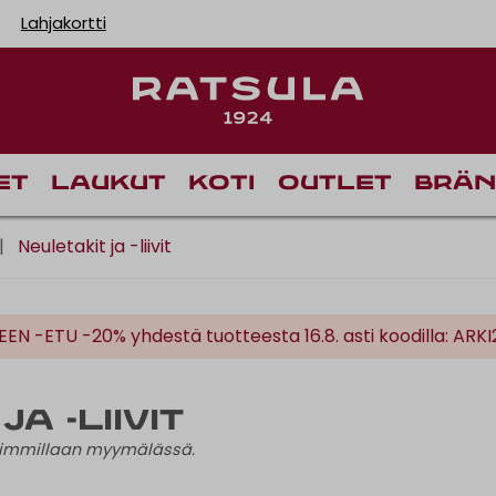
Lahjakortti
Toimituskulut alk.
Ilmainen toimi
et
Laukut
Koti
Outlet
Brän
|
Neuletakit ja -liivit
N -ETU -20% yhdestä tuotteesta 16.8. asti koodilla: ARKI
a -liivit
haimmillaan myymälässä.