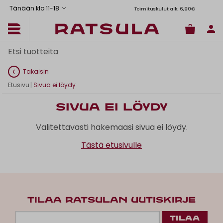
Tänään klo 11
-
18
Toimituskulut alk. 6,90€
Il
Takaisin
Etusivu
|
Sivua ei löydy
Sivua ei löydy
Valitettavasti hakemaasi sivua ei löydy.
Tästä etusivulle
TILAA RATSULAN UUTISKIRJE