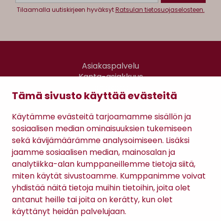
Tilaamalla uutiskirjeen hyväksyt
Ratsulan tietosuojaselosteen.
Asiakaspalvelu
Kanta-asiakkuus
Lahjakortti
Tämä sivusto käyttää evästeitä
Gomee Ratsula Café
Käytämme evästeitä tarjoamamme sisällön ja
Sopimusehdot
sosiaalisen median ominaisuuksien tukemiseen
Tietosuojaseloste
sekä kävijämäärämme analysoimiseen. Lisäksi
Maksutavat
jaamme sosiaalisen median, mainosalan ja
analytiikka-alan kumppaneillemme tietoja siitä,
miten käytät sivustoamme. Kumppanimme voivat
yhdistää näitä tietoja muihin tietoihin, joita olet
antanut heille tai joita on kerätty, kun olet
käyttänyt heidän palvelujaan.