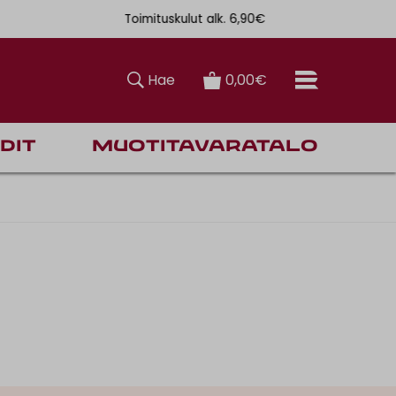
Toimituskulut alk. 6,90€
Ilmainen toi
Hae
0,00€
dit
Muotitavaratalo