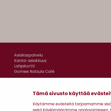
Asiakaspalvelu
Kanta-asiakkuus
Lahjakortti
Gomee Ratsula Café
Tämä sivusto käyttää evästei
Käytämme evästeitä tarjoamamme sisäll
sekä kävijämäärämme analysoimiseen. Li