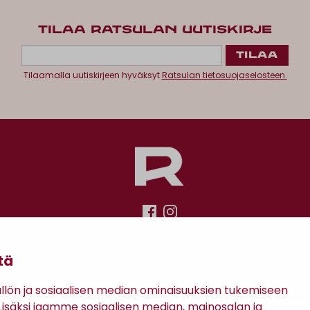
TILAA RATSULAN UUTISKIRJE
Tilaamalla uutiskirjeen hyväksyt
Ratsulan tietosuojaselosteen.
Antinkatu 17, 28100 Pori
tä
ön ja sosiaalisen median ominaisuuksien tukemiseen
säksi jaamme sosiaalisen median, mainosalan ja