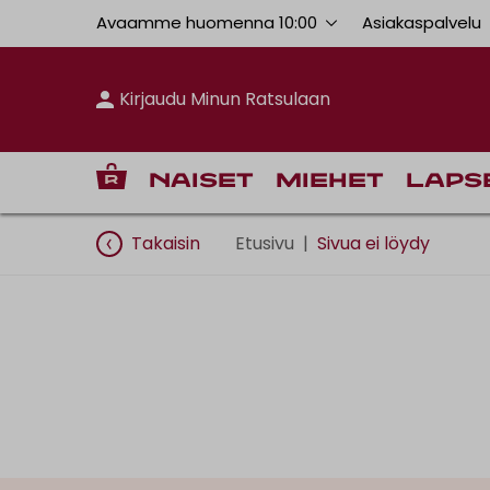
Avaamme huomenna 10:00
Asiakaspalvelu
Kirjaudu Minun Ratsulaan
Naiset
Miehet
Laps
Takaisin
Etusivu
|
Sivua ei löydy