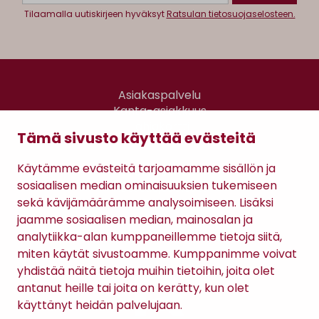
Tilaamalla uutiskirjeen hyväksyt
Ratsulan tietosuojaselosteen.
Asiakaspalvelu
Kanta-asiakkuus
Lahjakortti
Tämä sivusto käyttää evästeitä
Gomee Ratsula Café
Käytämme evästeitä tarjoamamme sisällön ja
Sopimusehdot
sosiaalisen median ominaisuuksien tukemiseen
Tietosuojaseloste
sekä kävijämäärämme analysoimiseen. Lisäksi
Maksutavat
jaamme sosiaalisen median, mainosalan ja
analytiikka-alan kumppaneillemme tietoja siitä,
miten käytät sivustoamme. Kumppanimme voivat
yhdistää näitä tietoja muihin tietoihin, joita olet
antanut heille tai joita on kerätty, kun olet
käyttänyt heidän palvelujaan.