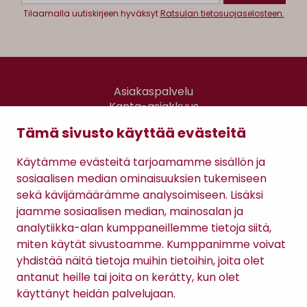
Tilaamalla uutiskirjeen hyväksyt
Ratsulan tietosuojaselosteen.
Asiakaspalvelu
Kanta-asiakkuus
Lahjakortti
Tämä sivusto käyttää evästeitä
Gomee Ratsula Café
Käytämme evästeitä tarjoamamme sisällön ja
Sopimusehdot
sosiaalisen median ominaisuuksien tukemiseen
Tietosuojaseloste
sekä kävijämäärämme analysoimiseen. Lisäksi
Maksutavat
jaamme sosiaalisen median, mainosalan ja
analytiikka-alan kumppaneillemme tietoja siitä,
miten käytät sivustoamme. Kumppanimme voivat
yhdistää näitä tietoja muihin tietoihin, joita olet
antanut heille tai joita on kerätty, kun olet
käyttänyt heidän palvelujaan.