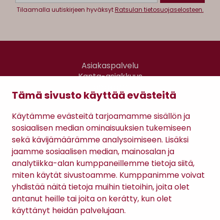
Tilaamalla uutiskirjeen hyväksyt
Ratsulan tietosuojaselosteen.
Asiakaspalvelu
Kanta-asiakkuus
Lahjakortti
Tämä sivusto käyttää evästeitä
Gomee Ratsula Café
Käytämme evästeitä tarjoamamme sisällön ja
Sopimusehdot
sosiaalisen median ominaisuuksien tukemiseen
Tietosuojaseloste
sekä kävijämäärämme analysoimiseen. Lisäksi
Maksutavat
jaamme sosiaalisen median, mainosalan ja
analytiikka-alan kumppaneillemme tietoja siitä,
miten käytät sivustoamme. Kumppanimme voivat
yhdistää näitä tietoja muihin tietoihin, joita olet
antanut heille tai joita on kerätty, kun olet
käyttänyt heidän palvelujaan.