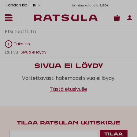
Tänään klo 11
-
18
Toimituskulut alk. 6,90€
Il
Takaisin
Etusivu
|
Sivua ei löydy
Sivua ei löydy
Valitettavasti hakemaasi sivua ei löydy.
Tästä etusivulle
TILAA RATSULAN UUTISKIRJE