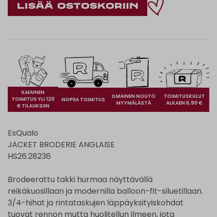
ILMAINEN
ILMAINEN NOUTO
TOIMITUSKULUT
TOIMITUS YLI 120
NOPEA TOIMITUS
MYYMÄLÄSTÄ
ALKAEN 6,90 €
€ TILAUKSIIN
EsQualo
JACKET BRODERIE ANGLAISE
HS26.28236
Brodeerattu takki hurmaa näyttävällä
reikäkuosillaan ja modernilla balloon-fit-siluetillaan.
3/4-hihat ja rintataskujen läppäyksityiskohdat
tuovat rennon mutta huolitellun ilmeen, jota