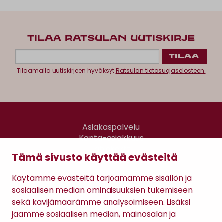
TILAA RATSULAN UUTISKIRJE
Tilaamalla uutiskirjeen hyväksyt
Ratsulan tietosuojaselosteen.
Asiakaspalvelu
Kanta-asiakkuus
Lahjakortti
Tämä sivusto käyttää evästeitä
Gomee Ratsula Café
Käytämme evästeitä tarjoamamme sisällön ja
Sopimusehdot
sosiaalisen median ominaisuuksien tukemiseen
Tietosuojaseloste
sekä kävijämäärämme analysoimiseen. Lisäksi
Maksutavat
jaamme sosiaalisen median, mainosalan ja