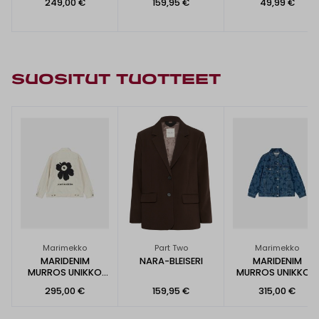
249,00 €
159,95 €
49,99 €
SUOSITUT TUOTTEET
Marimekko
Part Two
Marimekko
MARIDENIM
NARA-BLEISERI
MARIDENIM
MURROS UNIKKO
MURROS UNIKKO -
PLACEMENT -
FARKKUTAKKI
295,00 €
159,95 €
315,00 €
FARKKUTAKKI