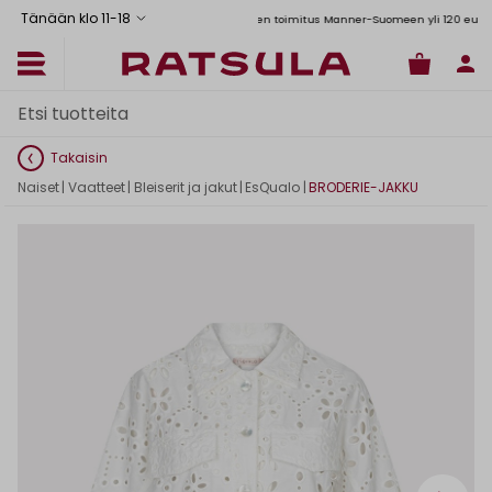
Tänään klo 11
-
18
Toimituskulut alk. 6,90€
Ilmainen toimitus Manner-Suomeen yli 120 euron tilau
Takaisin
Naiset
|
Vaatteet
|
Bleiserit ja jakut
|
EsQualo
|
BRODERIE-JAKKU