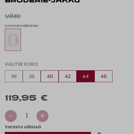
BRODERIE-JAKKU
VÄRI
Luonnonvalkoinen
VALITSE KOKO
36
38
40
42
44
46
119,95 €
-
+
1
Varasto vähissä