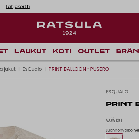
Lahjakortti
Toimituskulut alk
Il
et
Laukut
Koti
Outlet
Brän
ja jakut
|
EsQualo
|
PRINT BALLOON -PUSERO
ESQUALO
PRINT 
VÄRI
Luonnonvalkoine