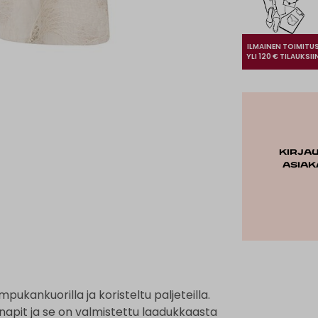
ILMAINEN TOIMITU
YLI 120 € TILAUKSII
Kirja
asiak
mpukankuorilla ja koristeltu paljeteilla.
napit ja se on valmistettu laadukkaasta