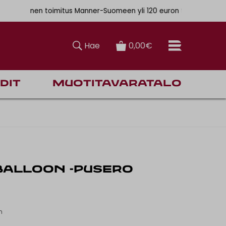
. 6,90€
mainen toimitus Manner-Suomeen yli 120 euron tilauksiin
Hae
0,00€
dit
Muotitavaratalo
BALLOON -PUSERO
n