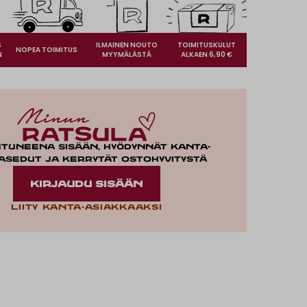
S
ILMAINEN NOUTO
TOIMITUSKULUT
NOPEA TOIMITUS
N
MYYMÄLÄSTÄ
ALKAEN 6,90 €
utuneena sisään, hyödynnät kanta-
asedut ja kerrytät ostohyvitystä
KIRJAUDU SISÄÄN
Liity kanta-asiakkaaksi