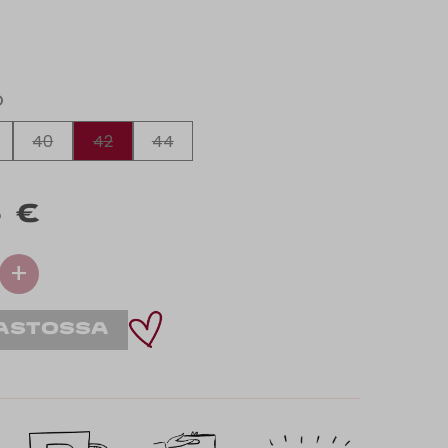
O
40
42
44
 €
+