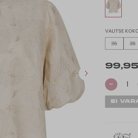
VALITSE KOK
36
38
99,95
-
1