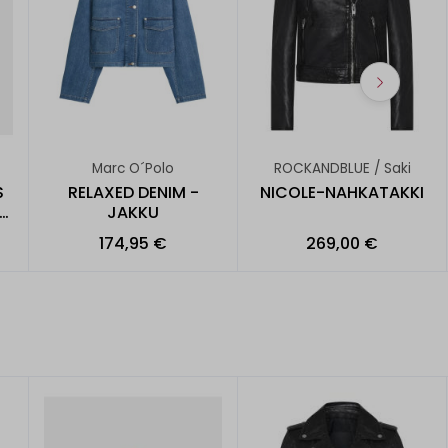
Marc O´Polo
ROCKANDBLUE / Saki
S
RELAXED DENIM -
NICOLE-NAHKATAKKI
-
JAKKU
174,95 €
269,00 €