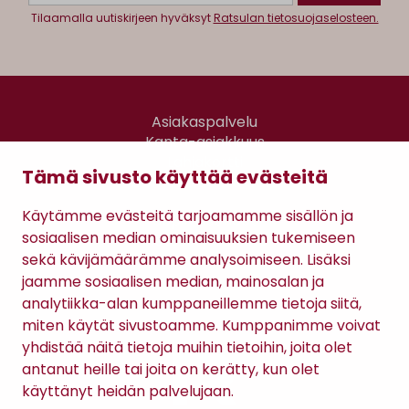
Tilaamalla uutiskirjeen hyväksyt
Ratsulan tietosuojaselosteen.
Asiakaspalvelu
Kanta-asiakkuus
Lahjakortti
Tämä sivusto käyttää evästeitä
Gomee Ratsula Café
Käytämme evästeitä tarjoamamme sisällön ja
Sopimusehdot
sosiaalisen median ominaisuuksien tukemiseen
Tietosuojaseloste
sekä kävijämäärämme analysoimiseen. Lisäksi
Maksutavat
jaamme sosiaalisen median, mainosalan ja
analytiikka-alan kumppaneillemme tietoja siitä,
miten käytät sivustoamme. Kumppanimme voivat
yhdistää näitä tietoja muihin tietoihin, joita olet
antanut heille tai joita on kerätty, kun olet
käyttänyt heidän palvelujaan.