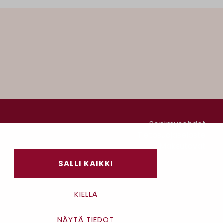
Sopimusehdot
Tietosuojaseloste
Maksutavat
SALLI KAIKKI
KIELLÄ
NÄYTÄ TIEDOT