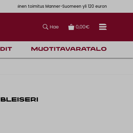
. 6,90€
ainen toimitus Manner-Suomeen yli 120 euron tilauksiin
Hae
0,00€
dit
Muotitavaratalo
BLEISERI