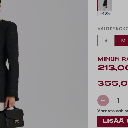
-40%
VALITSE KOK
S
M
MINUN R
213,0
355,0
-
1
Varasto vähis