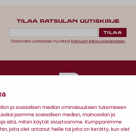
TILAA RATSULAN UUTISKIRJE
Tilaamalla uutiskirjeen hyväksyt
Ratsulan tietosuojaselosteen.
tä
ön ja sosiaalisen median ominaisuuksien tukemiseen
säksi jaamme sosiaalisen median, mainosalan ja
Antinkatu 17, 28100 Pori
oja siitä, miten käytät sivustoamme. Kumppanimme
in, joita olet antanut heille tai joita on kerätty, kun olet