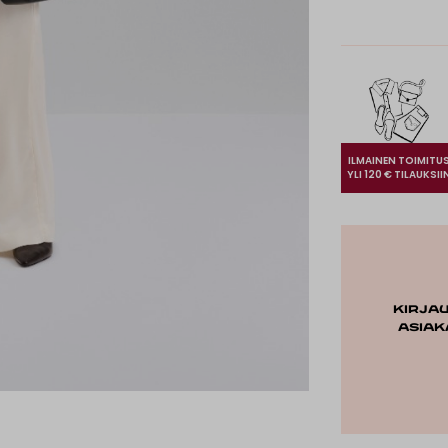
ILMAINEN TOIMITU
YLI 120 € TILAUKSII
Kirja
asiak