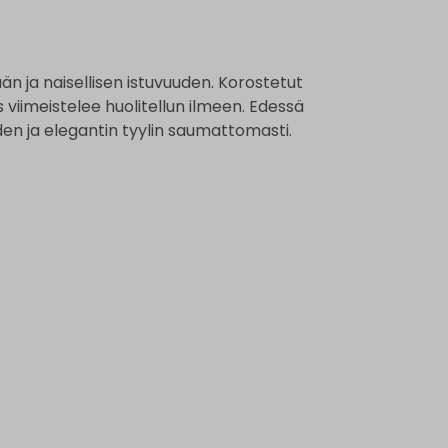
ään ja naisellisen istuvuuden. Korostetut
s viimeistelee huolitellun ilmeen. Edessä
den ja elegantin tyylin saumattomasti.