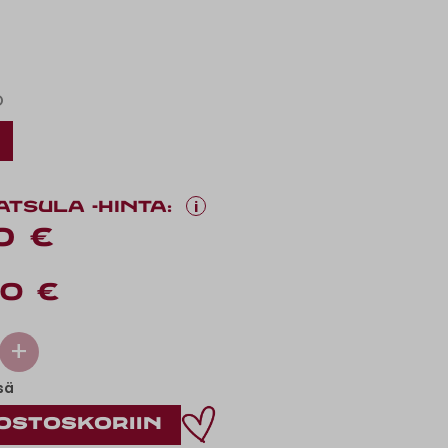
O
i
ATSULA -HINTA:
0 €
0 €
+
sä