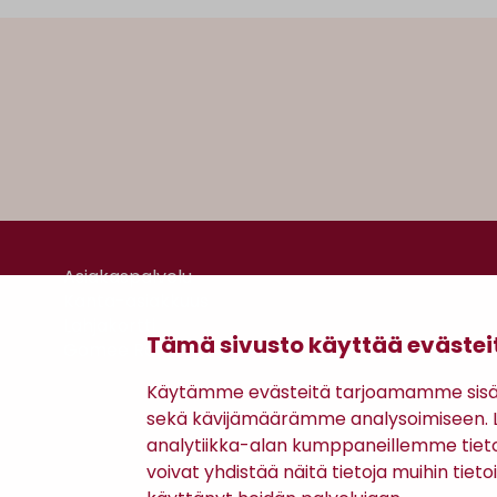
Asiakaspalvelu
Kanta-asiakkuus
Lahjakortti
Tämä sivusto käyttää evästei
Gomee Ratsula Café
Käytämme evästeitä tarjoamamme sisäll
sekä kävijämäärämme analysoimiseen. Li
analytiikka-alan kumppaneillemme tiet
voivat yhdistää näitä tietoja muihin tietoih