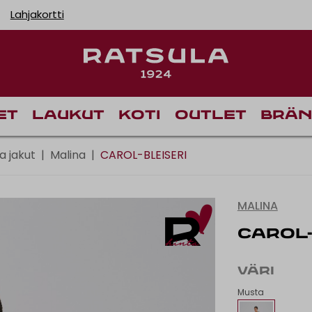
Lahjakortti
Toimituskulut alk
Ilm
et
Laukut
Koti
Outlet
Brän
ja jakut
|
Malina
|
CAROL-BLEISERI
MALINA
CAROL-
VÄRI
Musta