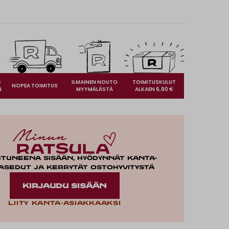
S
ILMAINEN NOUTO
TOIMITUSKULUT
NOPEA TOIMITUS
N
MYYMÄLÄSTÄ
ALKAEN 6,90 €
utuneena sisään, hyödynnät kanta-
asedut ja kerrytät ostohyvitystä
KIRJAUDU SISÄÄN
Liity kanta-asiakkaaksi