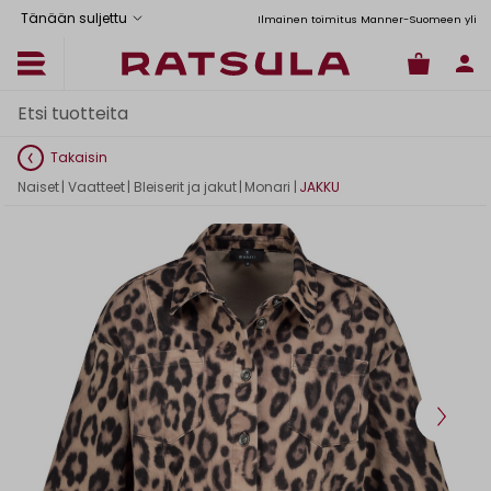
Tänään suljettu
Toimituskulut alk. 6,90€
Ilmainen toimitus Manner-Suomeen yli 120 
Takaisin
Naiset
|
Vaatteet
|
Bleiserit ja jakut
|
Monari
|
JAKKU