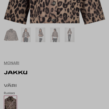
MONARI
JAKKU
VÄRI
Ruskea