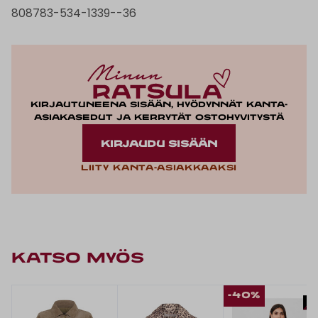
808783-534-1339--36
Kirjautuneena sisään, hyödynnät kanta-
asiakasedut ja kerrytät ostohyvitystä
KIRJAUDU SISÄÄN
Liity kanta-asiakkaaksi
KATSO MYÖS
-40%