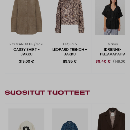
ROCKANDBLUE / Saki
EsQualo
Masai
CASSY SHIRT -
LEOPARD TRENCH -
IDRIENNE-
JAKKU
JAKKU
PELLAVAPAITA
319,00 €
119,95 €
89,40 €
(149,00 €
SUOSITUT TUOTTEET