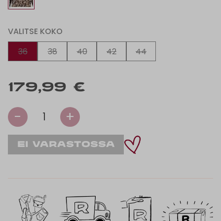
VALITSE KOKO
36
38
40
42
44
179,99 €
-
+
1