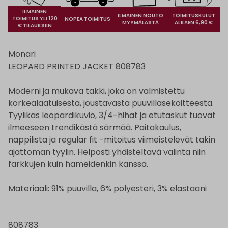
ILMAINEN
ILMAINEN NOUTO
TOIMITUSKULUT
TOIMITUS YLI 120
NOPEA TOIMITUS
MYYMÄLÄSTÄ
ALKAEN 6,90 €
€ TILAUKSIIN
Monari
LEOPARD PRINTED JACKET 808783
Moderni ja mukava takki, joka on valmistettu
korkealaatuisesta, joustavasta puuvillasekoitteesta.
Tyylikäs leopardikuvio, 3/4-hihat ja etutaskut tuovat
ilmeeseen trendikästä särmää. Paitakaulus,
nappilista ja regular fit -mitoitus viimeistelevät takin
ajattoman tyylin. Helposti yhdisteltävä valinta niin
farkkujen kuin hameidenkin kanssa.
Materiaali: 91% puuvilla, 6% polyesteri, 3% elastaani
808783