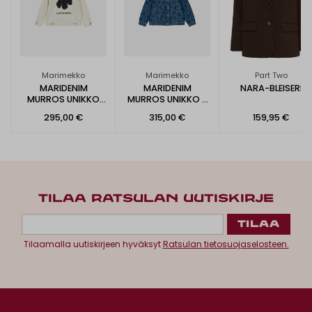
Marimekko
Marimekko
Part Two
MARIDENIM
MARIDENIM
NARA-BLEISERI
MURROS UNIKKO
MURROS UNIKKO -
PLACEMENT -
FARKKUTAKKI
295,00 €
315,00 €
159,95 €
FARKKUTAKKI
TILAA RATSULAN UUTISKIRJE
Tilaamalla uutiskirjeen hyväksyt
Ratsulan tietosuojaselosteen.