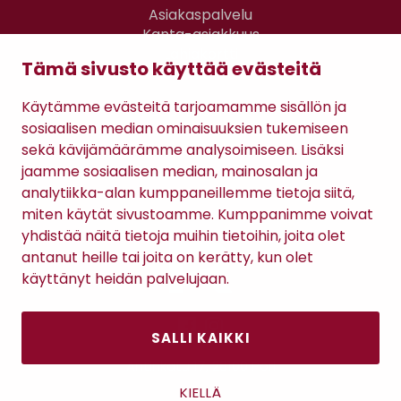
Asiakaspalvelu
Kanta-asiakkuus
Lahjakortti
Tämä sivusto käyttää evästeitä
Gomee Ratsula Café
Käytämme evästeitä tarjoamamme sisällön ja
Sopimusehdot
sosiaalisen median ominaisuuksien tukemiseen
Tietosuojaseloste
sekä kävijämäärämme analysoimiseen. Lisäksi
Maksutavat
jaamme sosiaalisen median, mainosalan ja
analytiikka-alan kumppaneillemme tietoja siitä,
miten käytät sivustoamme. Kumppanimme voivat
yhdistää näitä tietoja muihin tietoihin, joita olet
antanut heille tai joita on kerätty, kun olet
käyttänyt heidän palvelujaan.
SALLI KAIKKI
Antinkatu 17, 28100 Pori
KIELLÄ