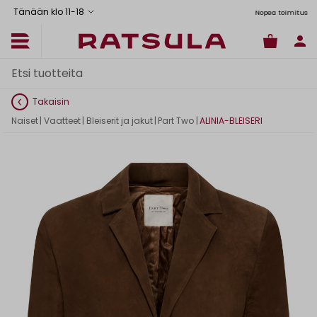
Tänään klo 11
-
18
us Manner-Suomeen yli 120 euron tilauksiin
Ilmainen nouto myymälästä
Toimituskulut alk. 6,90€
Nopea toimitus
Takaisin
Naiset
|
Vaatteet
|
Bleiserit ja jakut
|
Part Two
|
ALINIA-BLEISERI