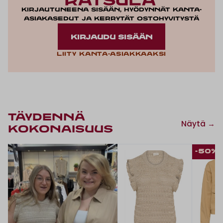
Kirjautuneena sisään, hyödynnät kanta-
asiakasedut ja kerrytät ostohyvitystä
KIRJAUDU SISÄÄN
Liity kanta-asiakkaaksi
TÄYDENNÄ
Näytä →
KOKONAISUUS
-50%