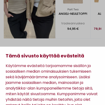
Part Two
P
ANGELI-NEULETOPPI
ALE
J
Vaaleanruskea
R
94,95 €
79,98 
KATSO MYÖS
Tämä sivusto käyttää evästeitä
Käytämme evästeitä tarjoamamme sisällön ja
sosiaalisen median ominaisuuksien tukemiseen
sekä kävijämäärämme analysoimiseen. Lisäksi
jaamme sosiaalisen median, mainosalan ja
analytiikka-alan kumppaneillemme tietoja siitä,
miten käytät sivustoamme. Kumppanimme voivat
yhdistää näitä tietoja muihin tietoihin, joita olet