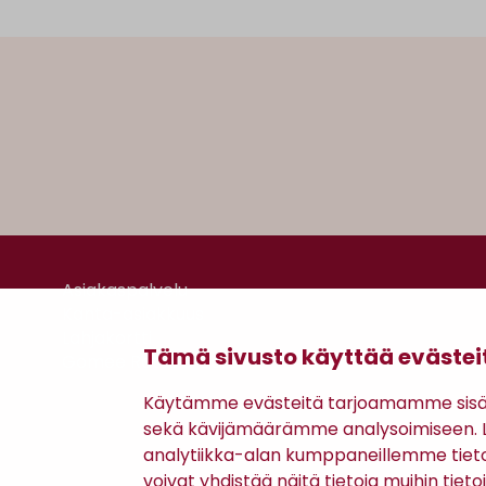
Asiakaspalvelu
Kanta-asiakkuus
Lahjakortti
Tämä sivusto käyttää evästei
Gomee Ratsula Café
Käytämme evästeitä tarjoamamme sisäll
sekä kävijämäärämme analysoimiseen. Li
analytiikka-alan kumppaneillemme tiet
voivat yhdistää näitä tietoja muihin tietoih