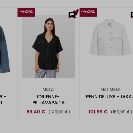
-40%
-40%
Masai
Mos Mosh
B -
IDRIENNE-
PENN DELUXE -JAKK
I
PELLAVAPAITA
89,40 €
101,99 €
(149,00 €)
(169,99 €)