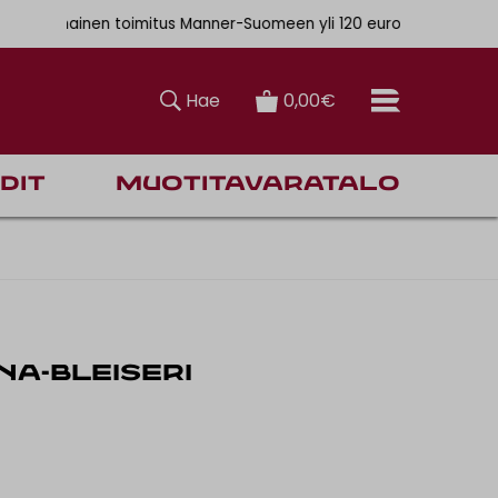
. 6,90€
mainen toimitus Manner-Suomeen yli 120 euron tilauksiin
Hae
0,00€
dit
Muotitavaratalo
A-BLEISERI