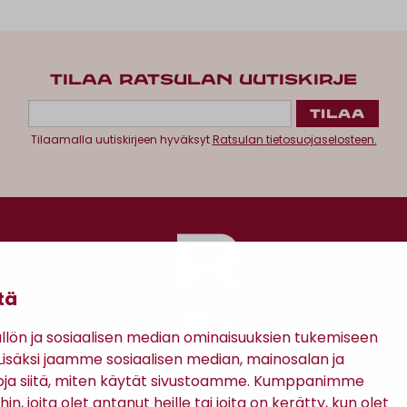
TILAA RATSULAN UUTISKIRJE
Tilaamalla uutiskirjeen hyväksyt
Ratsulan tietosuojaselosteen.
tä
ön ja sosiaalisen median ominaisuuksien tukemiseen
säksi jaamme sosiaalisen median, mainosalan ja
Antinkatu 17, 28100 Pori
oja siitä, miten käytät sivustoamme. Kumppanimme
in, joita olet antanut heille tai joita on kerätty, kun olet