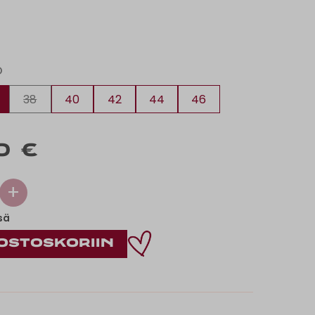
O
38
40
42
44
46
0 €
+
sä