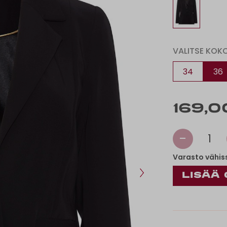
VALITSE KOK
34
36
169,0
-
1
Varasto vähis