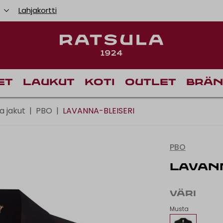
u
Lahjakortti
Toimituskulut alk
Il
et
Laukut
Koti
Outlet
Brän
ja jakut
|
PBO
|
LAVANNA-BLEISERI
PBO
LAVANN
VÄRI
Musta