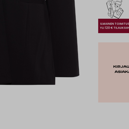
ILMAINEN TOIMITU
YLI 120 € TILAUKSII
Kirja
asiak