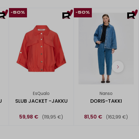
-50%
-50%
EsQualo
Nanso
U
SLUB JACKET -JAKKU
DORIS-TAKKI
59,98 €
81,50 €
(119,95 €)
(162,99 €)