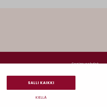
Sopimusehdot
Tietosuojaseloste
Maksutavat
SALLI KAIKKI
KIELLÄ