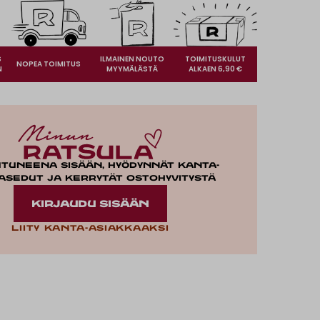
S
ILMAINEN NOUTO
TOIMITUSKULUT
NOPEA TOIMITUS
N
MYYMÄLÄSTÄ
ALKAEN 6,90 €
utuneena sisään, hyödynnät kanta-
asedut ja kerrytät ostohyvitystä
KIRJAUDU SISÄÄN
Liity kanta-asiakkaaksi