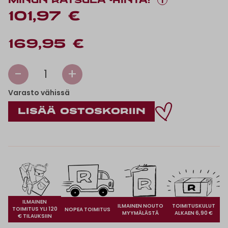
i
MINUN RATSULA -HINTA:
101,97 €
169,95 €
-
+
1
Varasto vähissä
ILMAINEN
ILMAINEN NOUTO
TOIMITUSKULUT
TOIMITUS YLI 120
NOPEA TOIMITUS
MYYMÄLÄSTÄ
ALKAEN 6,90 €
€ TILAUKSIIN