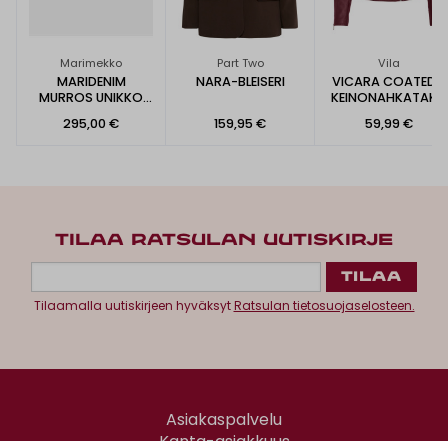
Marimekko
Part Two
Vila
MARIDENIM
NARA-BLEISERI
VICARA COATED -
MURROS UNIKKO
KEINONAHKATAKKI
PLACEMENT -
295,00 €
159,95 €
59,99 €
FARKKUTAKKI
TILAA RATSULAN UUTISKIRJE
Tilaamalla uutiskirjeen hyväksyt
Ratsulan tietosuojaselosteen.
Asiakaspalvelu
Kanta-asiakkuus