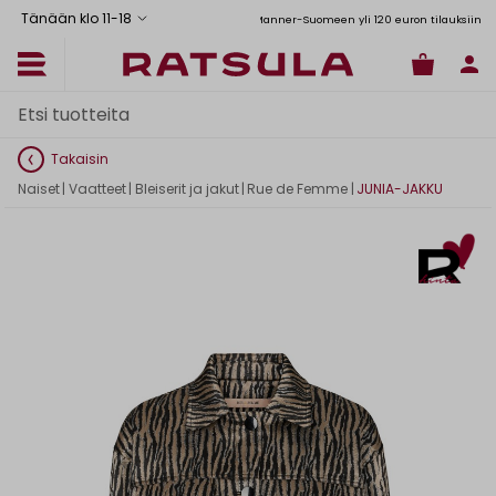
Tänään klo 11
-
18
Toimituskulut alk. 6,90€
Ilmainen toimitus Manner-Suomeen yli 120 euron tilauksiin
Takaisin
Naiset
|
Vaatteet
|
Bleiserit ja jakut
|
Rue de Femme
|
JUNIA-JAKKU