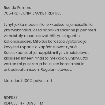
Rue de Femme
7654RDFJUNIA JACKET RDF633
Lyhyt jakku modernilla leikkauksella ja naisellisilla
yksityiskohdilla, jossa napakka rakenne ja pehmeä
viimeistely muodostavat hillityn elegantin
kokonaisuuden. Mitoitus korostaa vyötäröä ja
kevyesti topatut olkapäät tuovat ryhtiä.
Kauluskäänteet ja nappikiinnitys viimeistelevät
klassisen ilmeen. Yhdistä mekkoon juhlavuutta
varten tai puseron ja housujen kanssa siistiin
arkipukeutumiseen. Regular-istuvuus.
Materiaali: 100% polyesteri
RDF633
RDF633-47-3695--M