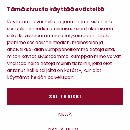
Lahjakortti
Tämä sivusto käyttää evästeitä
Gomee Ratsula Café
Käytämme evästeitä tarjoamamme sisällön ja
Sopimusehdot
sosiaalisen median ominaisuuksien tukemiseen
Tietosuojaseloste
sekä kävijämäärämme analysoimiseen. Lisäksi
Maksutavat
jaamme sosiaalisen median, mainosalan ja
analytiikka-alan kumppaneillemme tietoja siitä,
miten käytät sivustoamme. Kumppanimme voivat
yhdistää näitä tietoja muihin tietoihin, joita olet
antanut heille tai joita on kerätty, kun olet
käyttänyt heidän palvelujaan.
SALLI KAIKKI
Antinkatu 17, 28100 Pori
KIELLÄ
NÄYTÄ TIEDOT