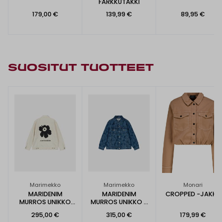
FARKKUTAKKI
179,00 €
139,99 €
89,95 €
SUOSITUT TUOTTEET
Marimekko
Marimekko
Monari
MARIDENIM
MARIDENIM
CROPPED -JAKKU
MURROS UNIKKO
MURROS UNIKKO -
PLACEMENT -
FARKKUTAKKI
295,00 €
315,00 €
179,99 €
FARKKUTAKKI