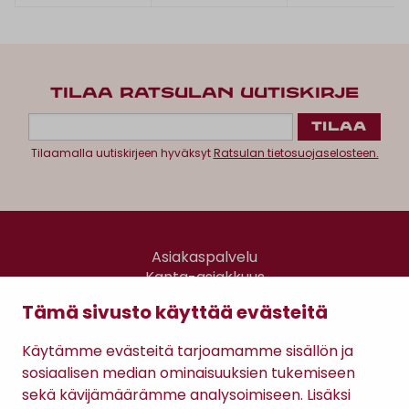
TILAA RATSULAN UUTISKIRJE
Tilaamalla uutiskirjeen hyväksyt
Ratsulan tietosuojaselosteen.
Asiakaspalvelu
Kanta-asiakkuus
Lahjakortti
Tämä sivusto käyttää evästeitä
Gomee Ratsula Café
Käytämme evästeitä tarjoamamme sisällön ja
Sopimusehdot
sosiaalisen median ominaisuuksien tukemiseen
Tietosuojaseloste
sekä kävijämäärämme analysoimiseen. Lisäksi
Maksutavat