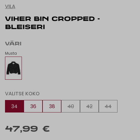
VILA
VIHER BIN CROPPED -
BLEISERI
VÄRI
Musta
VALITSE KOKO
34
36
38
40
42
44
47,99 €