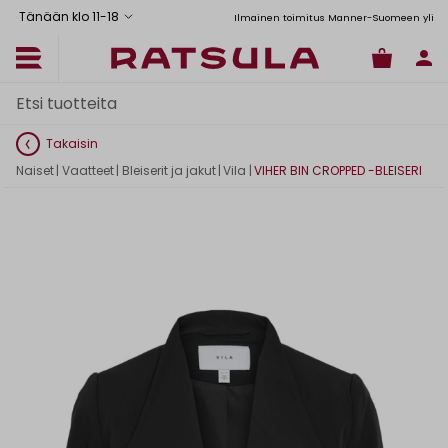
Tänään klo 11
-
18
Toimituskulut alk. 6,90€
Ilmainen toimitus Manner-Suomeen yli 120 e
Takaisin
Naiset
|
Vaatteet
|
Bleiserit ja jakut
|
Vila
|
VIHER BIN CROPPED -BLEISERI