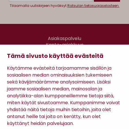
Tilaamalla uutiskirjeen hyväksyt
Ratsulan tietosuojaselosteen.
Asiakaspalvelu
Kanta-asiakkuus
Lahjakortti
Tämä sivusto käyttää evästeitä
Gomee Ratsula Café
Käytämme evästeitä tarjoamamme sisällön ja
Sopimusehdot
sosiaalisen median ominaisuuksien tukemiseen
Tietosuojaseloste
sekä kävijämäärämme analysoimiseen. Lisäksi
Maksutavat
jaamme sosiaalisen median, mainosalan ja
analytiikka-alan kumppaneillemme tietoja siitä,
miten käytät sivustoamme. Kumppanimme voivat
yhdistää näitä tietoja muihin tietoihin, joita olet
antanut heille tai joita on kerätty, kun olet
käyttänyt heidän palvelujaan.