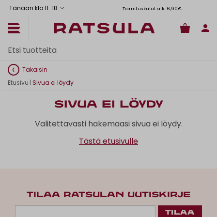
Tänään klo 11
-
18
Toimituskulut alk. 6,90€
Il
Takaisin
Etusivu
|
Sivua ei löydy
Sivua ei löydy
Valitettavasti hakemaasi sivua ei löydy.
Tästä etusivulle
TILAA RATSULAN UUTISKIRJE