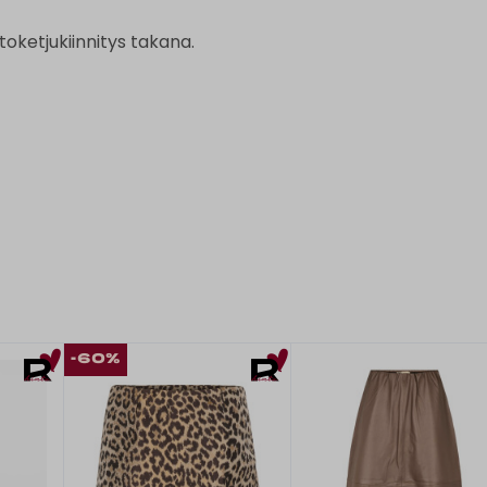
oketjukiinnitys takana.
-60%