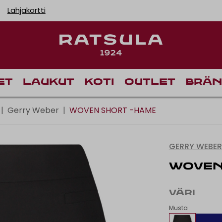
Lahjakortti
Toimituskulut alk
et
Laukut
Koti
Outlet
Brän
|
Gerry Weber
|
WOVEN SHORT -HAME
GERRY WEBER
WOVEN
VÄRI
Musta