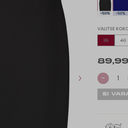
-50%
-50%
VALITSE KOK
38
40
89,99
-
1