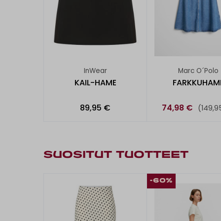
InWear
Marc O´Polo
KAIL-HAME
FARKKUHAM
89,95 €
74,98 €
(149,9
SUOSITUT TUOTTEET
-60%