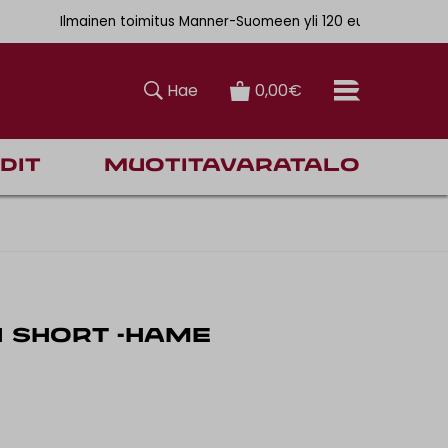
. 6,90€
Ilmainen toimitus Manner-Suomeen yli 120 euron tilauksiin
Hae
0,00€
dit
Muotitavaratalo
 SHORT -HAME