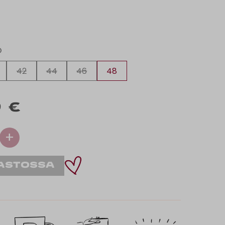
O
42
44
46
48
 €
+