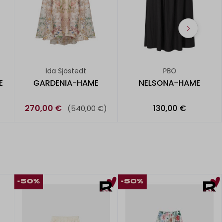
Ida Sjöstedt
PBO
E
GARDENIA-HAME
NELSONA-HAME
270,00 €
130,00 €
(540,00 €)
-50%
-50%