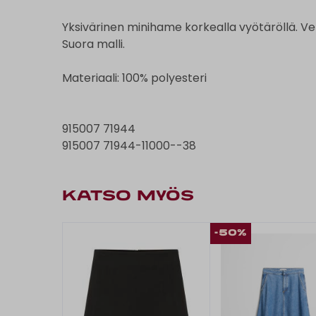
Yksivärinen minihame korkealla vyötäröllä. Vet
Suora malli.
Materiaali: 100% polyesteri
915007 71944
915007 71944-11000--38
KATSO MYÖS
-50%