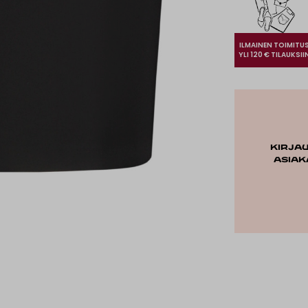
ILMAINEN TOIMITU
YLI 120 € TILAUKSII
Kirja
asiak