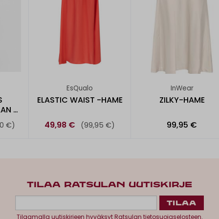
EsQualo
InWear
S
ELASTIC WAIST -HAME
ZILKY-HAME
AN -
49,98 €
99,95 €
0 €)
(99,95 €)
TILAA RATSULAN UUTISKIRJE
Tilaamalla uutiskirjeen hyväksyt
Ratsulan tietosuojaselosteen.