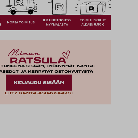
S
ILMAINEN NOUTO
TOIMITUSKULUT
NOPEA TOIMITUS
N
MYYMÄLÄSTÄ
ALKAEN 6,90 €
utuneena sisään, hyödynnät kanta-
asedut ja kerrytät ostohyvitystä
KIRJAUDU SISÄÄN
Liity kanta-asiakkaaksi