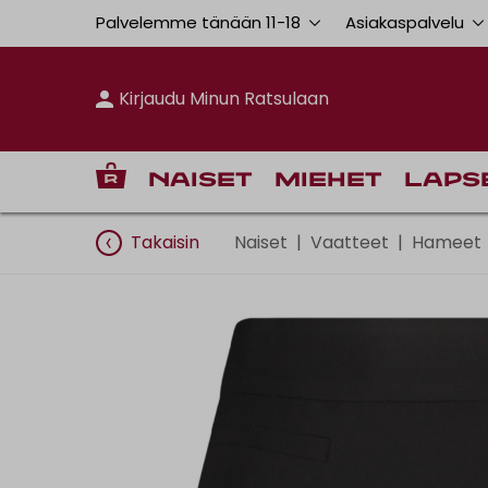
Palvelemme tänään 11
-
18
Asiakaspalvelu
Kirjaudu Minun Ratsulaan
Naiset
Miehet
Laps
Takaisin
Naiset
|
Vaatteet
|
Hameet