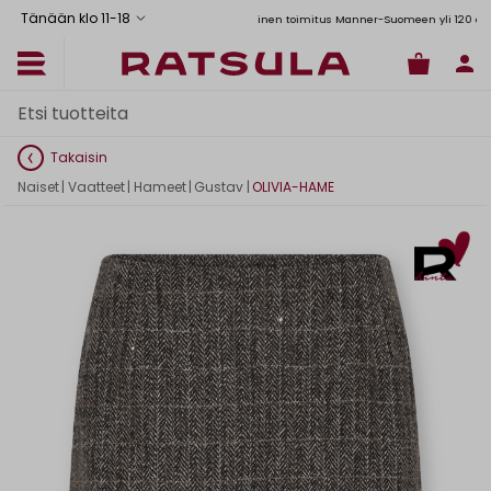
Tänään klo 11
-
18
Toimituskulut alk. 6,90€
Ilmainen toimitus Manner-Suomeen yli 120 euron ti
Takaisin
Naiset
|
Vaatteet
|
Hameet
|
Gustav
|
OLIVIA-HAME