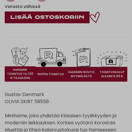
Varasto vähissä
ILMAINEN
ILMAINEN NOUTO
TOIMITUSKULUT
TOIMITUS YLI 120
NOPEA TOIMITUS
MYYMÄLÄSTÄ
ALKAEN 6,90 €
€ TILAUKSIIN
Gustav Denmark
OLIVIA SKIRT 59556
Minihame, joka yhdistää klassisen tyylikkyyden ja
modernin leikkauksen. Korkea vyötärö korostaa
siluettia ja tiheä kalanruotokuosi tuo hameeseen