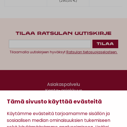
(290,00 €)
TILAA RATSULAN UUTISKIRJE
Tilaamalla uutiskirjeen hyväksyt
Ratsulan tietosuojaselosteen.
Asiakaspalvelu
Kanta-asiakkuus
Lahjakortti
Tämä sivusto käyttää evästeitä
Gomee Ratsula Café
Käytämme evästeitä tarjoamamme sisällön ja
Sopimusehdot
sosiaalisen median ominaisuuksien tukemiseen
Tietosuojaseloste