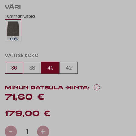
VÄRI
Tummanruskea
-60%
VALITSE KOKO
36
38
40
42
i
MINUN RATSULA -HINTA:
71,60 €
179,00 €
-
+
1