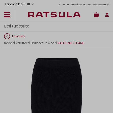
Tänään klo 11
-
18
Toimituskulut alk. 6,90€
Ilmainen toimitus Manner-Suomeen yli 120 eu
Takaisin
Naiset
|
Vaatteet
|
Hameet
|
InWear
|
RAFEE-NEULEHAME