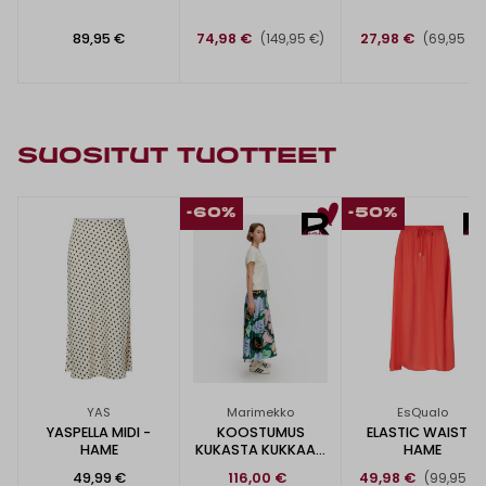
89,95 €
74,98 €
27,98 €
(149,95 €)
(69,95 €)
SUOSITUT TUOTTEET
-60%
-50%
YAS
Marimekko
EsQualo
YASPELLA MIDI -
KOOSTUMUS
ELASTIC WAIST -
HAME
KUKASTA KUKKAAN
HAME
-SILKKIHAME
49,99 €
116,00 €
49,98 €
(99,95 €)