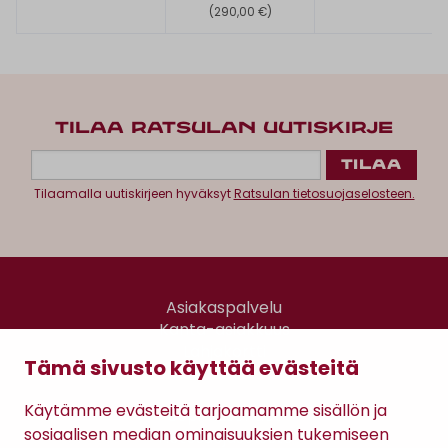
(290,00 €)
TILAA RATSULAN UUTISKIRJE
Tilaamalla uutiskirjeen hyväksyt
Ratsulan tietosuojaselosteen.
Asiakaspalvelu
Kanta-asiakkuus
Lahjakortti
Tämä sivusto käyttää evästeitä
Gomee Ratsula Café
Käytämme evästeitä tarjoamamme sisällön ja
Sopimusehdot
sosiaalisen median ominaisuuksien tukemiseen
Tietosuojaseloste