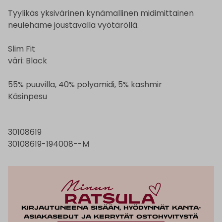
Tyylikäs yksivärinen kynämallinen midimittainen
neulehame joustavalla vyötäröllä.
Slim Fit
väri: Black
55% puuvilla, 40% polyamidi, 5% kashmir
Käsinpesu
30108619
30108619-194008--M
Kirjautuneena sisään, hyödynnät kanta-
asiakasedut ja kerrytät ostohyvitystä