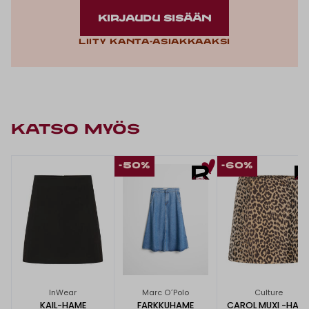
KIRJAUDU SISÄÄN
Liity kanta-asiakkaaksi
KATSO MYÖS
-50%
-60%
InWear
Marc O´Polo
Culture
KAIL-HAME
FARKKUHAME
CAROL MUXI -HAM