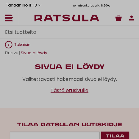
Tänään klo 11
-
18
Toimituskulut alk. 6,90€
Il
Takaisin
Etusivu
|
Sivua ei löydy
Sivua ei löydy
Valitettavasti hakemaasi sivua ei löydy.
Tästä etusivulle
TILAA RATSULAN UUTISKIRJE