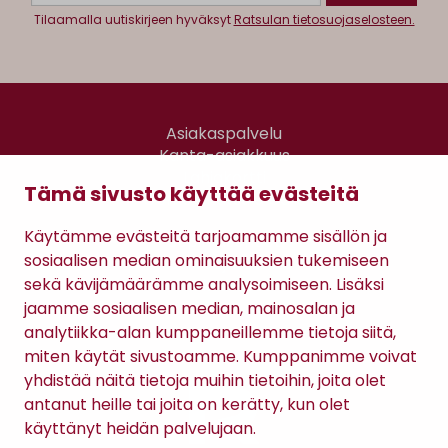
Tilaamalla uutiskirjeen hyväksyt
Ratsulan tietosuojaselosteen.
Asiakaspalvelu
Kanta-asiakkuus
Lahjakortti
Tämä sivusto käyttää evästeitä
Gomee Ratsula Café
Käytämme evästeitä tarjoamamme sisällön ja
Sopimusehdot
sosiaalisen median ominaisuuksien tukemiseen
Tietosuojaseloste
sekä kävijämäärämme analysoimiseen. Lisäksi
Maksutavat
jaamme sosiaalisen median, mainosalan ja
analytiikka-alan kumppaneillemme tietoja siitä,
miten käytät sivustoamme. Kumppanimme voivat
yhdistää näitä tietoja muihin tietoihin, joita olet
antanut heille tai joita on kerätty, kun olet
käyttänyt heidän palvelujaan.