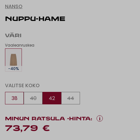
NANSO
NUPPU-HAME
VÄRI
Vaaleanruskea
-40%
VALITSE KOKO
38
40
42
44
i
MINUN RATSULA -HINTA:
73,79 €