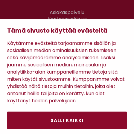
Asiakaspalvelu
Kanta-asiakkuus
Lahjakortti
Tämä sivusto käyttää evästeitä
Gomee Ratsula Café
Käytämme evästeitä tarjoamamme sisällön ja
Sopimusehdot
sosiaalisen median ominaisuuksien tukemiseen
Tietosuojaseloste
sekä kävijämäärämme analysoimiseen. Lisäksi
Maksutavat
jaamme sosiaalisen median, mainosalan ja
analytiikka-alan kumppaneillemme tietoja siitä,
miten käytät sivustoamme. Kumppanimme voivat
yhdistää näitä tietoja muihin tietoihin, joita olet
antanut heille tai joita on kerätty, kun olet
käyttänyt heidän palvelujaan.
SALLI KAIKKI
Antinkatu 17, 28100 Pori