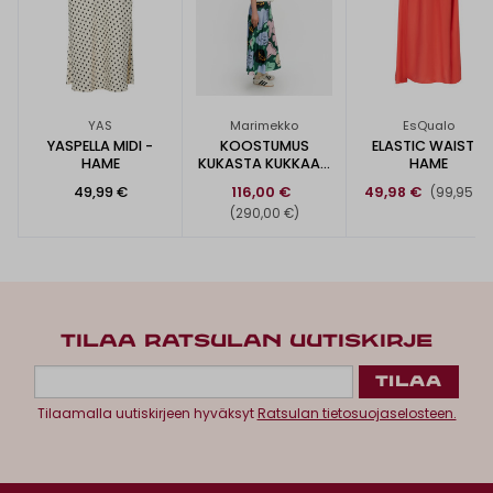
YAS
Marimekko
EsQualo
YASPELLA MIDI -
KOOSTUMUS
ELASTIC WAIST -
HAME
KUKASTA KUKKAAN
HAME
-SILKKIHAME
49,99 €
116,00 €
49,98 €
(99,95 €)
(290,00 €)
TILAA RATSULAN UUTISKIRJE
Tilaamalla uutiskirjeen hyväksyt
Ratsulan tietosuojaselosteen.