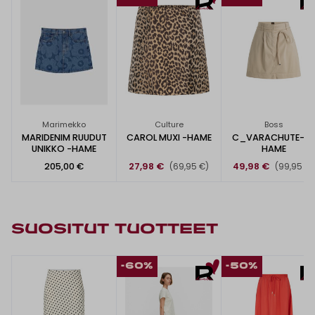
Marimekko
Culture
Boss
MARIDENIM RUUDUT
CAROL MUXI -HAME
C_VARACHUTE-D
UNIKKO -HAME
HAME
205,00 €
27,98 €
49,98 €
(69,95 €)
(99,95 €)
SUOSITUT TUOTTEET
-60%
-50%