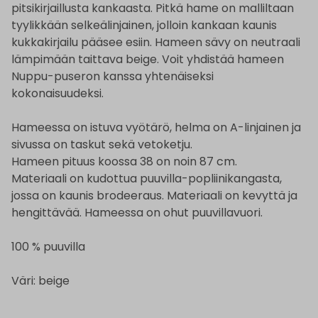
pitsikirjaillusta kankaasta. Pitkä hame on malliltaan
tyylikkään selkeälinjainen, jolloin kankaan kaunis
kukkakirjailu pääsee esiin. Hameen sävy on neutraali
lämpimään taittava beige. Voit yhdistää hameen
Nuppu-puseron kanssa yhtenäiseksi
kokonaisuudeksi.
Hameessa on istuva vyötärö, helma on A-linjainen ja
sivussa on taskut sekä vetoketju.
Hameen pituus koossa 38 on noin 87 cm.
Materiaali on kudottua puuvilla-popliinikangasta,
jossa on kaunis brodeeraus. Materiaali on kevyttä ja
hengittävää. Hameessa on ohut puuvillavuori.
100 % puuvilla
Väri: beige