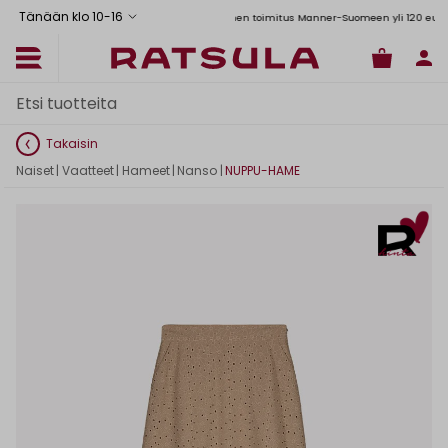
Tänään klo 10
-
16
Toimituskulut alk. 6,90€
Ilmainen toimitus Manner-Suomeen yli 120 euron tilau
Takaisin
Naiset
|
Vaatteet
|
Hameet
|
Nanso
|
NUPPU-HAME