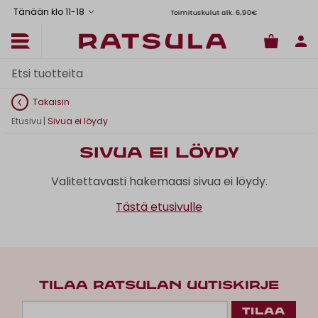
Tänään klo 11
-
18
Toimituskulut alk. 6,90€
Il
Takaisin
Etusivu
|
Sivua ei löydy
Sivua ei löydy
Valitettavasti hakemaasi sivua ei löydy.
Tästä etusivulle
TILAA RATSULAN UUTISKIRJE