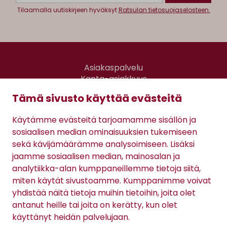
Tilaamalla uutiskirjeen hyväksyt
Ratsulan tietosuojaselosteen.
Asiakaspalvelu
Kanta-asiakkuus
Lahjakortti
Tämä sivusto käyttää evästeitä
Gomee Ratsula Café
Käytämme evästeitä tarjoamamme sisällön ja
Sopimusehdot
sosiaalisen median ominaisuuksien tukemiseen
Tietosuojaseloste
sekä kävijämäärämme analysoimiseen. Lisäksi
Maksutavat
jaamme sosiaalisen median, mainosalan ja
analytiikka-alan kumppaneillemme tietoja siitä,
miten käytät sivustoamme. Kumppanimme voivat
yhdistää näitä tietoja muihin tietoihin, joita olet
antanut heille tai joita on kerätty, kun olet
käyttänyt heidän palvelujaan.