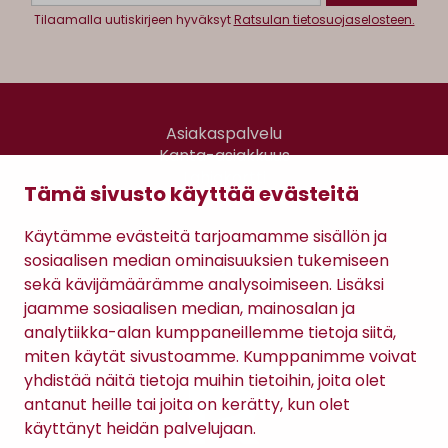
Tilaamalla uutiskirjeen hyväksyt
Ratsulan tietosuojaselosteen.
Asiakaspalvelu
Kanta-asiakkuus
Lahjakortti
Tämä sivusto käyttää evästeitä
Gomee Ratsula Café
Käytämme evästeitä tarjoamamme sisällön ja
Sopimusehdot
sosiaalisen median ominaisuuksien tukemiseen
Tietosuojaseloste
sekä kävijämäärämme analysoimiseen. Lisäksi
Maksutavat
jaamme sosiaalisen median, mainosalan ja
analytiikka-alan kumppaneillemme tietoja siitä,
miten käytät sivustoamme. Kumppanimme voivat
yhdistää näitä tietoja muihin tietoihin, joita olet
antanut heille tai joita on kerätty, kun olet
käyttänyt heidän palvelujaan.