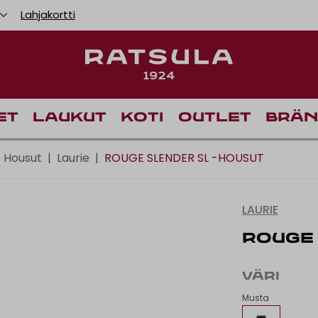
Lahjakortti
Toimituskulut alk
et
Laukut
Koti
Outlet
Brän
Housut
|
Laurie
|
ROUGE SLENDER SL -HOUSUT
LAURIE
ROUGE 
VÄRI
Musta