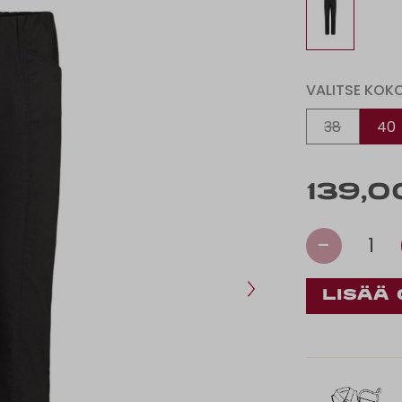
VALITSE KOK
38
40
139,0
-
1