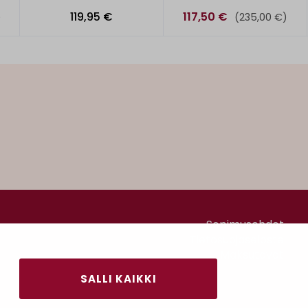
119,95 €
117,50 €
)
(235,00 €)
Sopimusehdot
Tietosuojaseloste
Maksutavat
SALLI KAIKKI