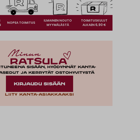
S
ILMAINEN NOUTO
TOIMITUSKULUT
NOPEA TOIMITUS
N
MYYMÄLÄSTÄ
ALKAEN 6,90 €
utuneena sisään, hyödynnät kanta-
asedut ja kerrytät ostohyvitystä
KIRJAUDU SISÄÄN
Liity kanta-asiakkaaksi