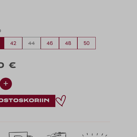
O
42
44
46
48
50
0 €
+