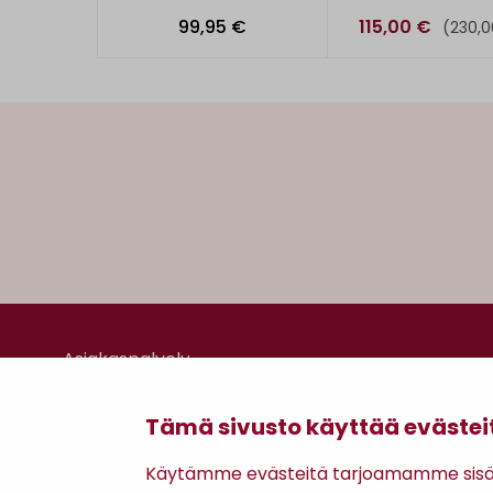
99,95 €
115,00 €
(230,0
Asiakaspalvelu
Kanta-asiakkuus
Lahjakortti
Tämä sivusto käyttää evästei
Gomee Ratsula Café
Käytämme evästeitä tarjoamamme sisäll