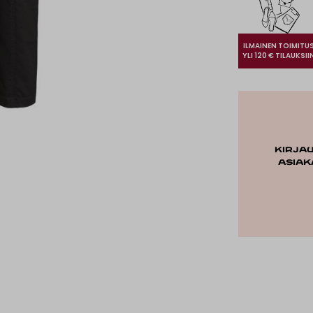
ILMAINEN TOIMITU
YLI 120 € TILAUKSII
Kirja
asiak