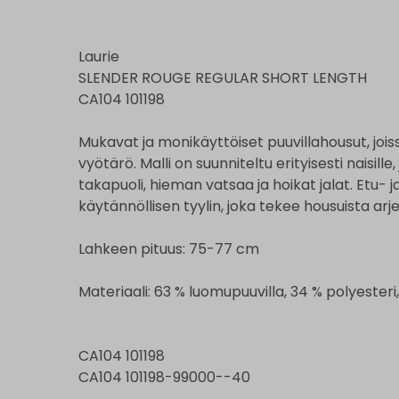
Laurie
SLENDER ROUGE REGULAR SHORT LENGTH
CA104 101198
Mukavat ja monikäyttöiset puuvillahousut, jois
vyötärö. Malli on suunniteltu erityisesti naisill
takapuoli, hieman vatsaa ja hoikat jalat. Etu- j
käytännöllisen tyylin, joka tekee housuista ar
Lahkeen pituus: 75-77 cm
Materiaali: 63 % luomupuuvilla, 34 % polyesteri,
CA104 101198
CA104 101198-99000--40