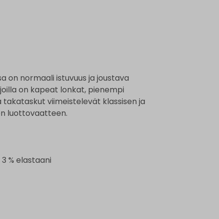
sa on normaali istuvuus ja joustava
e, joilla on kapeat lonkat, pienempi
a takataskut viimeistelevät klassisen ja
jen luottovaatteen.
 3 % elastaani