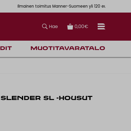
. 6,90€
Ilmainen toimitus Manner-Suomeen yli 120 euron tilauksiin
Hae
0,00€
dit
Muotitavaratalo
SLENDER SL -HOUSUT