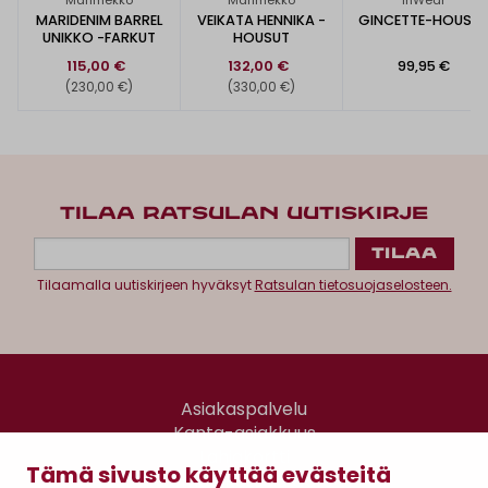
Marimekko
Marimekko
InWear
MARIDENIM BARREL
VEIKATA HENNIKA -
GINCETTE-HOUSU
UNIKKO -FARKUT
HOUSUT
115,00 €
132,00 €
99,95 €
(230,00 €)
(330,00 €)
TILAA RATSULAN UUTISKIRJE
Tilaamalla uutiskirjeen hyväksyt
Ratsulan tietosuojaselosteen.
Asiakaspalvelu
Kanta-asiakkuus
Lahjakortti
Tämä sivusto käyttää evästeitä
Gomee Ratsula Café