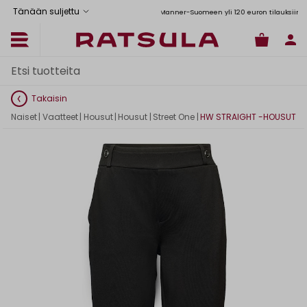
Tänään suljettu
Toimituskulut alk. 6,90€
Ilmainen toimitus Manner-Suomeen yli 120 euron tilauksiin
Takaisin
Naiset
|
Vaatteet
|
Housut
|
Housut
|
Street One
|
HW STRAIGHT -HOUSUT