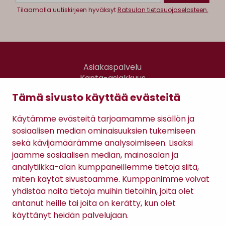
Tilaamalla uutiskirjeen hyväksyt
Ratsulan tietosuojaselosteen.
Asiakaspalvelu
Kanta-asiakkuus
Lahjakortti
Tämä sivusto käyttää evästeitä
Gomee Ratsula Café
Käytämme evästeitä tarjoamamme sisällön ja
Sopimusehdot
sosiaalisen median ominaisuuksien tukemiseen
Tietosuojaseloste
sekä kävijämäärämme analysoimiseen. Lisäksi
Maksutavat
jaamme sosiaalisen median, mainosalan ja
analytiikka-alan kumppaneillemme tietoja siitä,
miten käytät sivustoamme. Kumppanimme voivat
yhdistää näitä tietoja muihin tietoihin, joita olet
antanut heille tai joita on kerätty, kun olet
käyttänyt heidän palvelujaan.