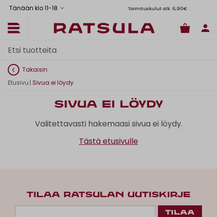
Tänään klo 11
-
18
Toimituskulut alk. 6,90€
Il
Takaisin
Etusivu
|
Sivua ei löydy
Sivua ei löydy
Valitettavasti hakemaasi sivua ei löydy.
Tästä etusivulle
TILAA RATSULAN UUTISKIRJE