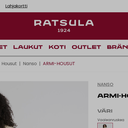
Lahjakortti
Toimituskulut alk
et
Laukut
Koti
Outlet
Brän
Housut
|
Nanso
|
ARMI-HOUSUT
NANSO
ARMI-
VÄRI
Vaaleanruskea