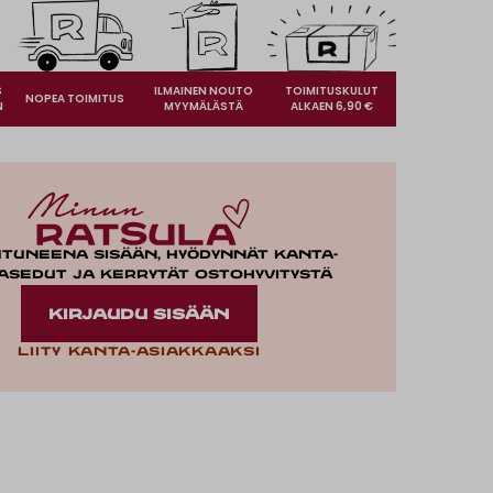
S
ILMAINEN NOUTO
TOIMITUSKULUT
NOPEA TOIMITUS
N
MYYMÄLÄSTÄ
ALKAEN 6,90 €
utuneena sisään, hyödynnät kanta-
asedut ja kerrytät ostohyvitystä
KIRJAUDU SISÄÄN
Liity kanta-asiakkaaksi