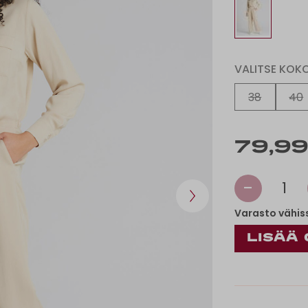
VALITSE KOK
38
40
79,99
-
1
Varasto vähis