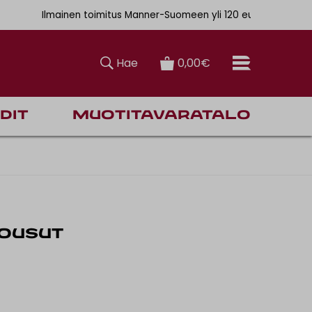
. 6,90€
Ilmainen toimitus Manner-Suomeen yli 120 euron tilauksiin
Hae
0,00€
dit
Muotitavaratalo
HOUSUT