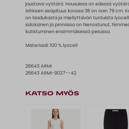
joustava vyötärö. Housuissa on edessä vyötärö
lahkeen sisäpituus koossa 38 on noin 79 cm. Ka
on laadukasta ja miellyttävän tuntuista lyocel
sidoksinen ja pinnassa on hienostunut, himmeä 
kutistuminen ensimmäisessä pesussa.
Materiaali: 100 % lyocell
26643 ARMI
26643 ARMI-9027--42
KATSO MYÖS