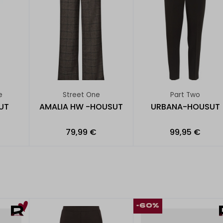
e
Street One
Part Two
UT
AMALIA HW -HOUSUT
URBANA-HOUSUT
79,99 €
99,95 €
-60%