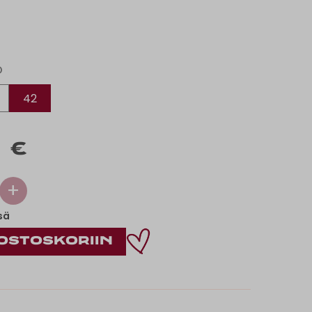
O
42
 €
+
sä