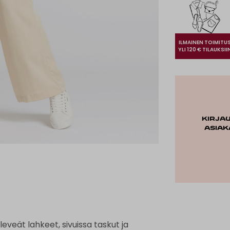
ILMAINEN TOIMITU
YLI 120 € TILAUKSII
Kirja
asiak
eveät lahkeet, sivuissa taskut ja