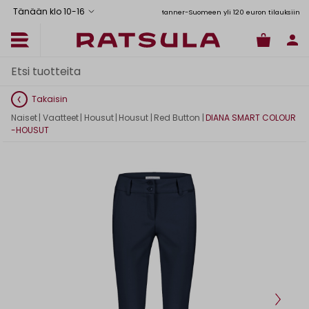
Tänään klo 10
-
16
Toimituskulut alk. 6,90€
Ilmainen toimitus Manner-Suomeen yli 120 euron tilauksiin
Takaisin
Naiset
|
Vaatteet
|
Housut
|
Housut
|
Red Button
|
DIANA SMART COLOUR
-HOUSUT