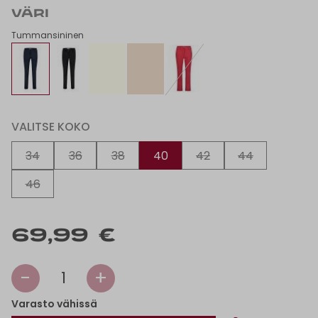
VÄRI
Tummansininen
VALITSE KOKO
34
36
38
40
42
44
46
69,99 €
-
+
1
Varasto vähissä