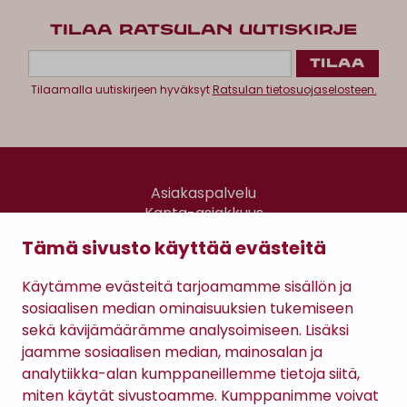
TILAA RATSULAN UUTISKIRJE
Tilaamalla uutiskirjeen hyväksyt
Ratsulan tietosuojaselosteen.
Asiakaspalvelu
Kanta-asiakkuus
Lahjakortti
Tämä sivusto käyttää evästeitä
Gomee Ratsula Café
Käytämme evästeitä tarjoamamme sisällön ja
Sopimusehdot
sosiaalisen median ominaisuuksien tukemiseen
Tietosuojaseloste
sekä kävijämäärämme analysoimiseen. Lisäksi
Maksutavat
jaamme sosiaalisen median, mainosalan ja
analytiikka-alan kumppaneillemme tietoja siitä,
miten käytät sivustoamme. Kumppanimme voivat