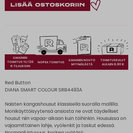
ILMAINEN
ILMAINEN NOUTO
TOIMITUSKULUT
TOIMITUS YLI 120
NOPEA TOIMITUS
MYYMÄLÄSTÄ
ALKAEN 6,90 €
€ TILAUKSIIN
Red Button
DIANA SMART COLOUR SRB4493A
Naisten kangashousut klassisella suoralla mallilla.
Monikäyttöisyytensä ansiosta ne ovat täydelliset
housut niin vapaa-aikaan kuin töihinkin. Housuissa on
vajaamittainen lahje, vyölenkit ja taskut edessä.
Normaali istuvuus, korkea vyötärö.