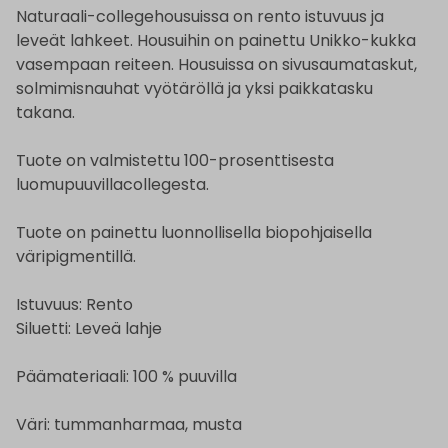
Naturaali-collegehousuissa on rento istuvuus ja
leveät lahkeet. Housuihin on painettu Unikko-kukka
vasempaan reiteen. Housuissa on sivusaumataskut,
solmimisnauhat vyötäröllä ja yksi paikkatasku
takana.
Tuote on valmistettu 100-prosenttisesta
luomupuuvillacollegesta.
Tuote on painettu luonnollisella biopohjaisella
väripigmentillä.
Istuvuus: Rento
Siluetti: Leveä lahje
Päämateriaali: 100 % puuvilla
Väri: tummanharmaa, musta