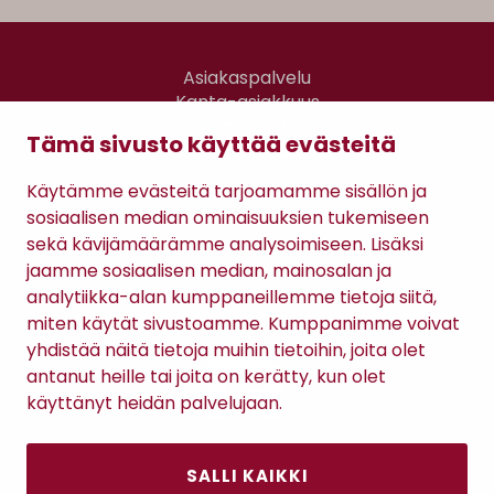
Asiakaspalvelu
Kanta-asiakkuus
Lahjakortti
Tämä sivusto käyttää evästeitä
Gomee Ratsula Café
Käytämme evästeitä tarjoamamme sisällön ja
Sopimusehdot
sosiaalisen median ominaisuuksien tukemiseen
Tietosuojaseloste
sekä kävijämäärämme analysoimiseen. Lisäksi
Maksutavat
jaamme sosiaalisen median, mainosalan ja
analytiikka-alan kumppaneillemme tietoja siitä,
miten käytät sivustoamme. Kumppanimme voivat
yhdistää näitä tietoja muihin tietoihin, joita olet
antanut heille tai joita on kerätty, kun olet
käyttänyt heidän palvelujaan.
SALLI KAIKKI