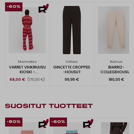
-60%
Marimekko
InWear
Balmuir
VARRET VIHKIRUUSU
GINCETTE CROPPED
BIARRIZ-
KIOSKI -
-HOUSUT
COLLEGEHOUSUT
COLLEGEHOUSUT
68,00 €
99,95 €
180,00 €
(170,00 €)
SUOSITUT TUOTTEET
-50%
-60%