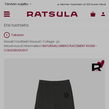
Tänään suljettu
Toimituskulut alk. 6,90€
Ilmainen toimitus Manner-Suomeen yli 120 euron tilauksiin
Takaisin
Naiset
|
Vaatteet
|
Housut
|
College- ja
trikoohousut
|
Marimekko
|
NATURAALI UNIKKO PLACEMENT KIOSKI -
COLLEGEHOUSUT