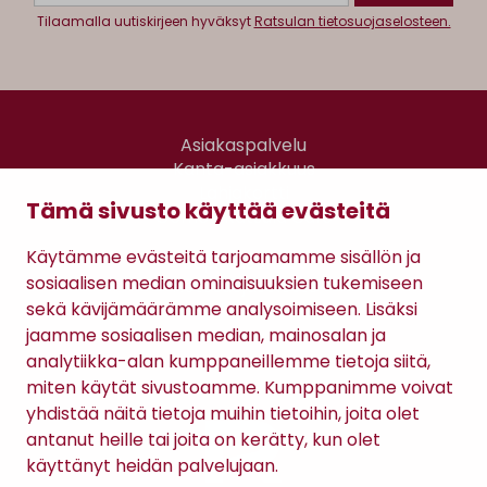
Tilaamalla uutiskirjeen hyväksyt
Ratsulan tietosuojaselosteen.
Asiakaspalvelu
Kanta-asiakkuus
Lahjakortti
Tämä sivusto käyttää evästeitä
Gomee Ratsula Café
Käytämme evästeitä tarjoamamme sisällön ja
Sopimusehdot
sosiaalisen median ominaisuuksien tukemiseen
Tietosuojaseloste
sekä kävijämäärämme analysoimiseen. Lisäksi
Maksutavat
jaamme sosiaalisen median, mainosalan ja
analytiikka-alan kumppaneillemme tietoja siitä,
miten käytät sivustoamme. Kumppanimme voivat
yhdistää näitä tietoja muihin tietoihin, joita olet
antanut heille tai joita on kerätty, kun olet
käyttänyt heidän palvelujaan.