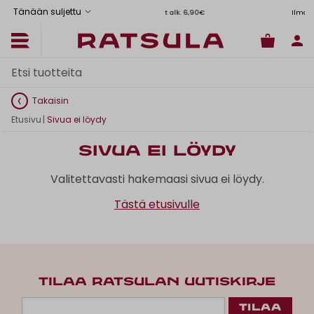
Tänään suljettu
Toimituskulut alk. 6,90€
Ilmainen 
Takaisin
Etusivu
|
Sivua ei löydy
Sivua ei löydy
Valitettavasti hakemaasi sivua ei löydy.
Tästä etusivulle
TILAA RATSULAN UUTISKIRJE